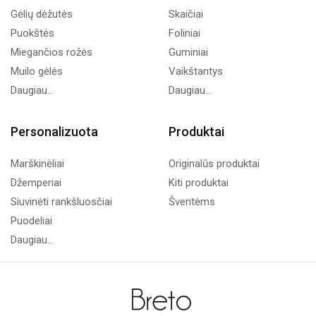
Gėlių dėžutės
Skaičiai
Puokštės
Foliniai
Miegančios rožės
Guminiai
Muilo gėlės
Vaikštantys
Daugiau...
Daugiau...
Personalizuota
Produktai
Marškinėliai
Originalūs produktai
Džemperiai
Kiti produktai
Siuvinėti rankšluosčiai
Šventėms
Puodeliai
Daugiau...