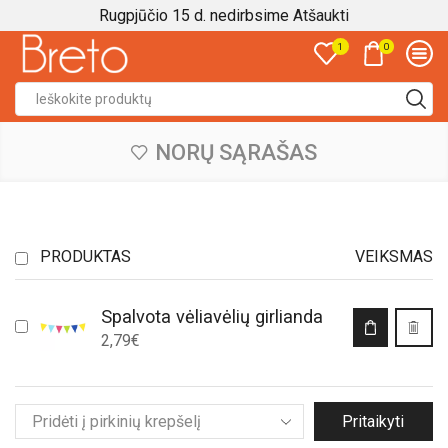
Rugpjūčio 15 d. nedirbsime
Atšaukti
0
1
Search
input
NORŲ SĄRAŠAS
PRODUKTAS
VEIKSMAS
Spalvota vėliavėlių girlianda
2,79
€
Pritaikyti