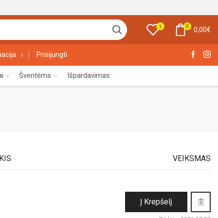
0
1
0,00
€
acija
Prisijungti
ai
Šventėms
Išpardavimas
KIS
VEIKSMAS
Į Krepšelį