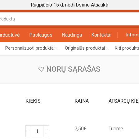
Rugpjūčio 15 d. nedirbsime
Atšaukti
Search
input
arduotuvė
Paslaugos
Naudinga
Kontaktai
Inform
Personalizuoti produktai
Originalūs produktai
Kiti produkt
NORŲ SĄRAŠAS
KIEKIS
KAINA
ATSARGŲ KIE
7,50
€
Turime
produkto