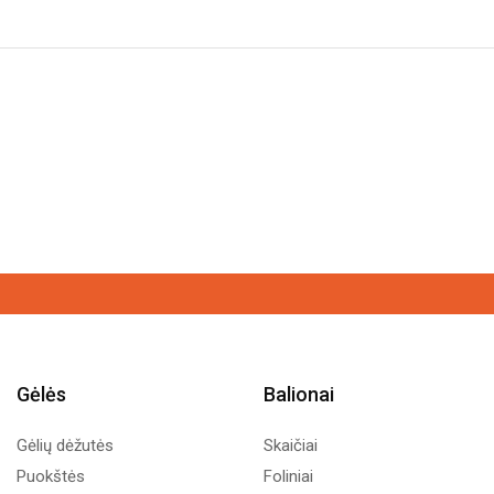
kiekis:
Apvalus
folinis
helio
balionas
„Mrs.“
Gėlės
Balionai
Gėlių dėžutės
Skaičiai
Puokštės
Foliniai