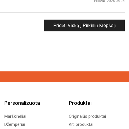
Pridėta: 2026-08-08
Pridėti Viską Į Pirkinių Krepšelį
Personalizuota
Produktai
Marškinėliai
Originalūs produktai
Džemperiai
Kiti produktai