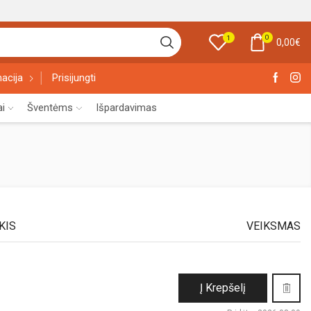
0
1
0,00
€
acija
Prisijungti
ai
Šventėms
Išpardavimas
KIS
VEIKSMAS
Į Krepšelį