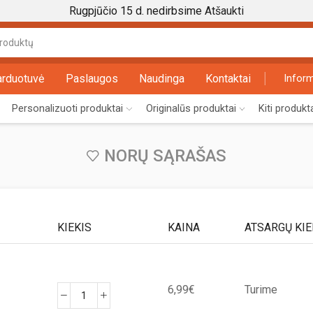
Rugpjūčio 15 d. nedirbsime
Atšaukti
Search
input
arduotuvė
Paslaugos
Naudinga
Kontaktai
Inform
Personalizuoti produktai
Originalūs produktai
Kiti produkt
NORŲ SĄRAŠAS
KIEKIS
KAINA
ATSARGŲ KIE
6,99
€
Turime
produkto