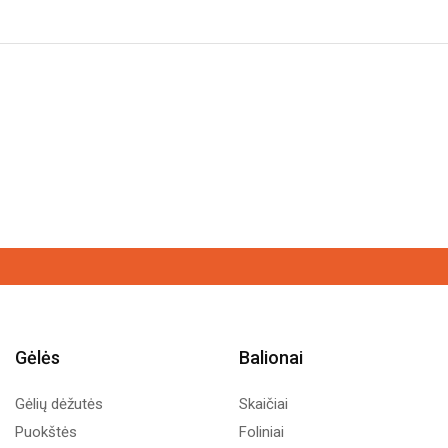
kiekis:
Puodelis
„Tėtis
mūsų
Karalius“
Gėlės
Balionai
Gėlių dėžutės
Skaičiai
Puokštės
Foliniai