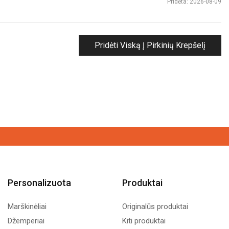
Pridėta: 2026-08-09
Pridėti Viską Į Pirkinių Krepšelį
Personalizuota
Produktai
Marškinėliai
Originalūs produktai
Džemperiai
Kiti produktai