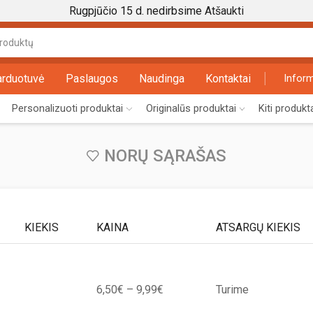
Rugpjūčio 15 d. nedirbsime
Atšaukti
Search
input
arduotuvė
Paslaugos
Naudinga
Kontaktai
Inform
Personalizuoti produktai
Originalūs produktai
Kiti produkt
NORŲ SĄRAŠAS
KIEKIS
KAINA
ATSARGŲ KIEKIS
Price
6,50
€
–
9,99
€
Turime
range: