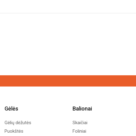
6,50€
through
9,99€
Gėlės
Balionai
Gėlių dėžutės
Skaičiai
Puokštės
Foliniai