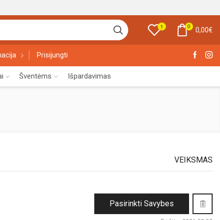
0
1
0,00
€
acija
Prisijungti
ai
Šventėms
Išpardavimas
VEIKSMAS
This
Pasirinkti Savybes
product
has