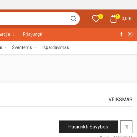
0
1
0,00
€
acija
Prisijungti
ai
Šventėms
Išpardavimas
VEIKSMAS
This
Pasirinkti Savybes
product
has