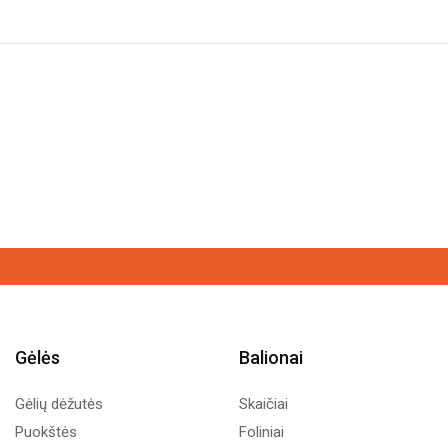
7,00€
through
12,59€
Gėlės
Balionai
Gėlių dėžutės
Skaičiai
Puokštės
Foliniai