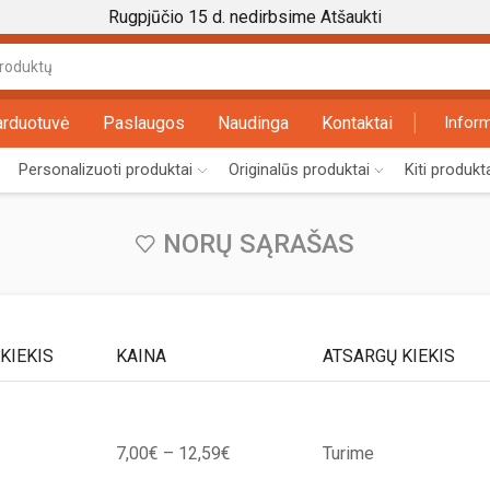
Rugpjūčio 15 d. nedirbsime
Atšaukti
Search
input
arduotuvė
Paslaugos
Naudinga
Kontaktai
Inform
Personalizuoti produktai
Originalūs produktai
Kiti produkt
NORŲ SĄRAŠAS
KIEKIS
KAINA
ATSARGŲ KIEKIS
Price
7,00
€
–
12,59
€
Turime
range: