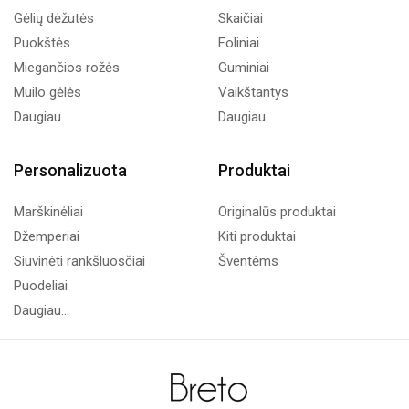
Gėlių dėžutės
Skaičiai
Puokštės
Foliniai
Miegančios rožės
Guminiai
Muilo gėlės
Vaikštantys
Daugiau...
Daugiau...
Personalizuota
Produktai
Marškinėliai
Originalūs produktai
Džemperiai
Kiti produktai
Siuvinėti rankšluosčiai
Šventėms
Puodeliai
Daugiau...