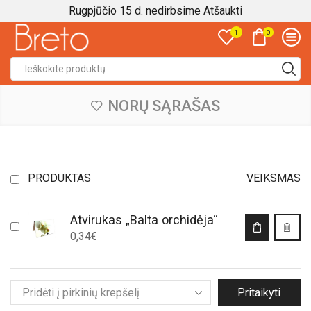
Rugpjūčio 15 d. nedirbsime
Atšaukti
0
1
Search
input
NORŲ SĄRAŠAS
PRODUKTAS
VEIKSMAS
Atvirukas „Balta orchidėja“
0,34
€
Pritaikyti