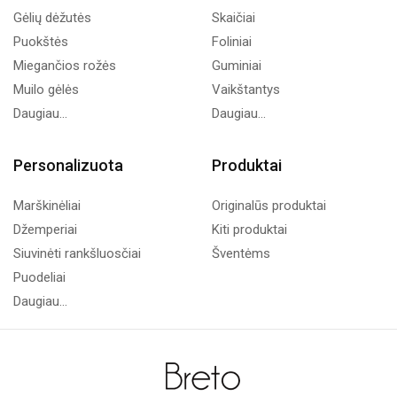
Gėlių dėžutės
Skaičiai
Puokštės
Foliniai
Miegančios rožės
Guminiai
Muilo gėlės
Vaikštantys
Daugiau...
Daugiau...
Personalizuota
Produktai
Marškinėliai
Originalūs produktai
Džemperiai
Kiti produktai
Siuvinėti rankšluosčiai
Šventėms
Puodeliai
Daugiau...