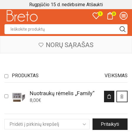
Rugpjūčio 15 d. nedirbsime
Atšaukti
0
1
Search
input
NORŲ SĄRAŠAS
PRODUKTAS
VEIKSMAS
Nuotraukų rėmelis „Family“
8,00
€
Pritaikyti