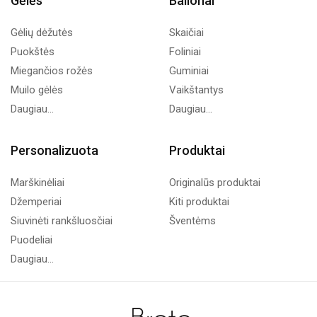
Gėlės
Balionai
Gėlių dėžutės
Skaičiai
Puokštės
Foliniai
Miegančios rožės
Guminiai
Muilo gėlės
Vaikštantys
Daugiau...
Daugiau...
Personalizuota
Produktai
Marškinėliai
Originalūs produktai
Džemperiai
Kiti produktai
Siuvinėti rankšluosčiai
Šventėms
Puodeliai
Daugiau...