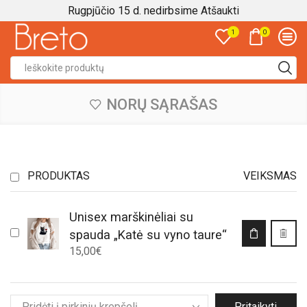
Rugpjūčio 15 d. nedirbsime
Atšaukti
0
1
Search
input
NORŲ SĄRAŠAS
PRODUKTAS
VEIKSMAS
Unisex marškinėliai su
This
spauda „Katė su vyno taure“
product
15,00
€
has
multiple
variants.
The
Pritaikyti