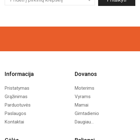
options
may
be
chosen
on
the
product
page
Informacija
Dovanos
Pristatymas
Moterims
Grąžinimas
Vyrams
Parduotuvės
Mamai
Paslaugos
Gimtadienio
Kontaktai
Daugiau...