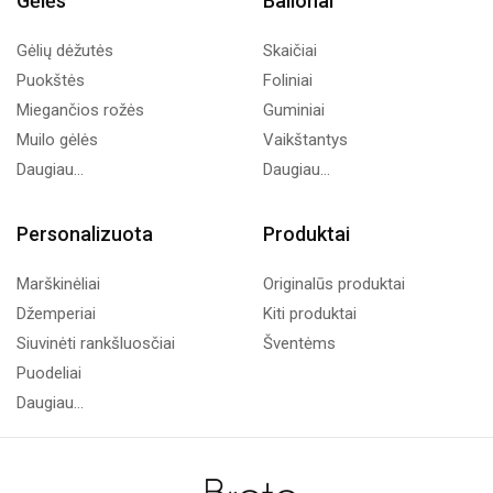
Gėlės
Balionai
Gėlių dėžutės
Skaičiai
Puokštės
Foliniai
Miegančios rožės
Guminiai
Muilo gėlės
Vaikštantys
Daugiau...
Daugiau...
Personalizuota
Produktai
Marškinėliai
Originalūs produktai
Džemperiai
Kiti produktai
Siuvinėti rankšluosčiai
Šventėms
Puodeliai
Daugiau...