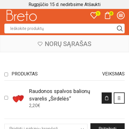
Rugpjūčio 15 d. nedirbsime
Atšaukti
0
1
Search
input
NORŲ SĄRAŠAS
PRODUKTAS
VEIKSMAS
Raudonos spalvos balionų
svarelis „Širdelės“
2,20
€
Pritaikyti