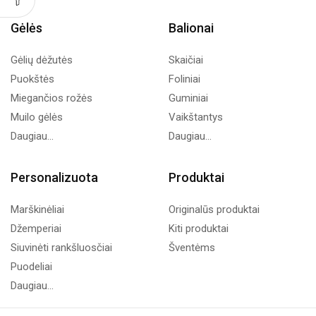
Gėlės
Balionai
Gėlių dėžutės
Skaičiai
Puokštės
Foliniai
Miegančios rožės
Guminiai
Muilo gėlės
Vaikštantys
Daugiau...
Daugiau...
Personalizuota
Produktai
Marškinėliai
Originalūs produktai
Džemperiai
Kiti produktai
Siuvinėti rankšluosčiai
Šventėms
Puodeliai
Daugiau...