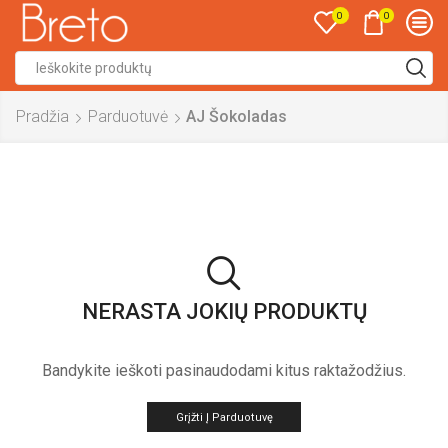
0
0
Search
input
Pradžia
Parduotuvė
AJ Šokoladas
NERASTA JOKIŲ PRODUKTŲ
Bandykite ieškoti pasinaudodami kitus raktažodžius.
Grįžti Į Parduotuvę