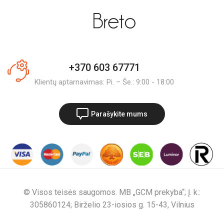
+370 603 67771
Klientų aptarnavimas: Pi. – Še.: 9:00 - 18:00
Parašykite mums
© Visos teisės saugomos. MB „GCM prekyba“; Į. k.:
305860124; Birželio 23-iosios g. 15-43, Vilnius