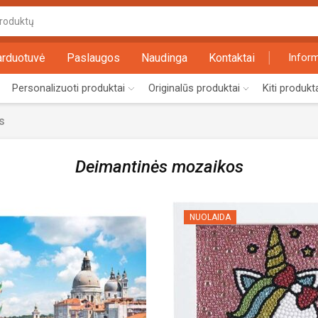
Search
input
arduotuvė
Paslaugos
Naudinga
Kontaktai
Inform
Personalizuoti produktai
Originalūs produktai
Kiti produkt
s
Deimantinės mozaikos
NUOLAIDA