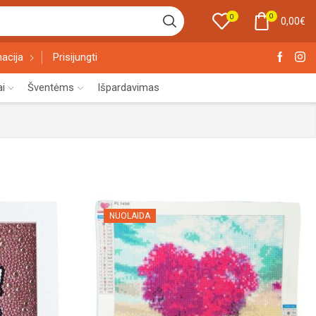
0
0
0,00
€
acija
Prisijungti
ai
Šventėms
Išpardavimas
NUOLAIDA