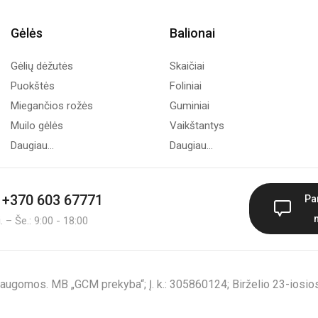
Gėlės
Balionai
Gėlių dėžutės
Skaičiai
Puokštės
Foliniai
Miegančios rožės
Guminiai
Muilo gėlės
Vaikštantys
Daugiau...
Daugiau...
+370 603 67771
Pa
 – Še.: 9:00 - 18:00
augomos. MB „GCM prekyba“; Į. k.: 305860124; Birželio 23-iosios 