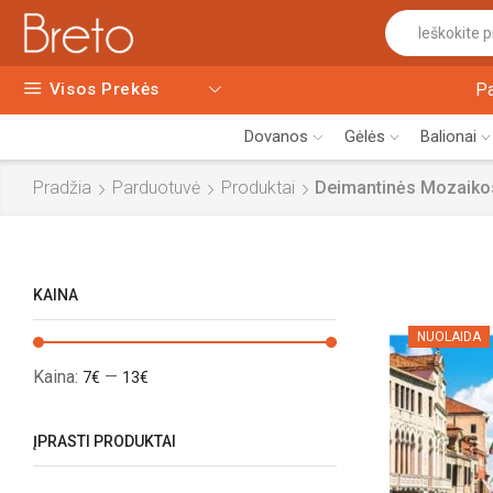
Visos Prekės
P
Dovanos
Gėlės
Balionai
Pradžia
Parduotuvė
Produktai
Deimantinės Mozaiko
KAINA
NUOLAIDA
Kaina:
—
7€
13€
ĮPRASTI PRODUKTAI