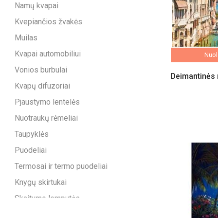
Namų kvapai
Kvepiančios žvakės
Muilas
Kvapai automobiliui
Nuola
Vonios burbulai
Deimantinės 
Kvapų difuzoriai
Pjaustymo lentelės
Nuotraukų rėmeliai
Taupyklės
Puodeliai
Termosai ir termo puodeliai
Knygų skirtukai
Skaitymo lemputės
Kelioninės pagalvėlės