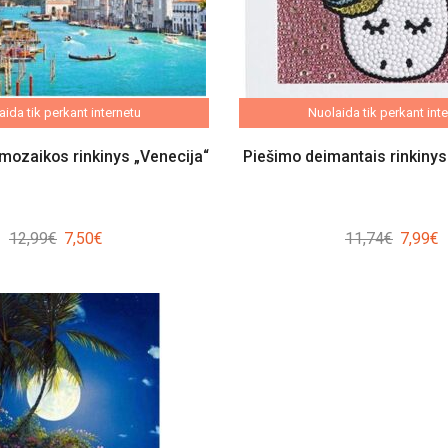
ida tik perkant internetu
Nuolaida tik perkant int
mozaikos rinkinys „Venecija“
Piešimo deimantais rinkinys
Original
Current
Origina
C
12,99
€
7,50
€
11,74
€
7,99
€
price
price
price
p
was:
is:
was:
i
12,99€.
7,50€.
11,74€.
7