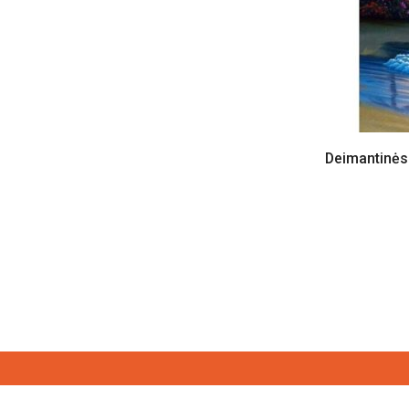
Kosmetiniai veidrodžiai
Papuošalų dėžutės
Tapybos rinkiniai
Deimantinės mozaikos
Laikinos tatuiruotės
Deimantinės 
Minkšti žaislai
Dėlionės
Raktų kabyklos
Vyno aksesuarai