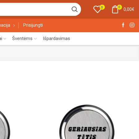
0
0
0,00
€
acija
Prisijungti
ai
Šventėms
Išpardavimas