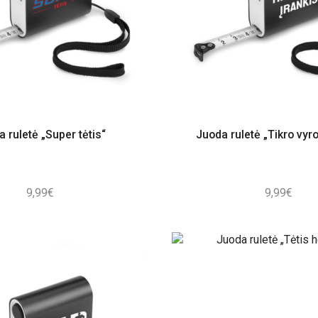
 ruletė „Super tėtis“
Juoda ruletė „Tikro vyro
9,99
€
9,99
€