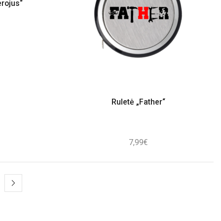
erojus“
Ruletė „Father“
7,99
€