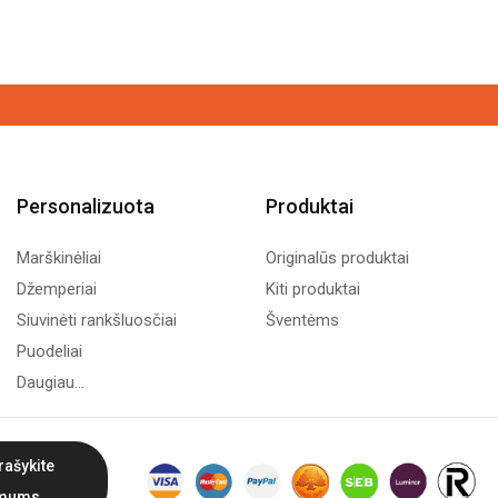
Personalizuota
Produktai
Marškinėliai
Originalūs produktai
Džemperiai
Kiti produktai
Siuvinėti rankšluosčiai
Šventėms
Puodeliai
Daugiau...
rašykite
mums