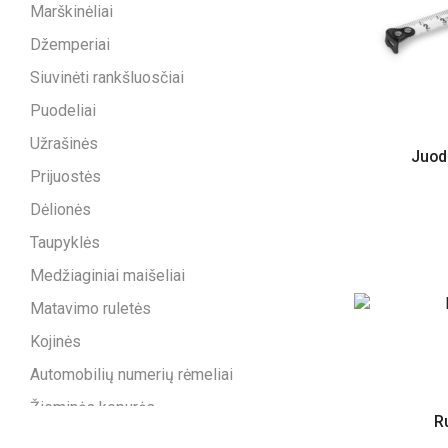
Marškinėliai
Džemperiai
Siuvinėti rankšluosčiai
Puodeliai
Užrašinės
Juoda
Prijuostės
Dėlionės
Taupyklės
Medžiaginiai maišeliai
Matavimo ruletės
Kojinės
Automobilių numerių rėmeliai
Žieminės kepurės
Ru
Kalėdinės kepurės