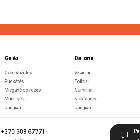
Gėlės
Balionai
Gėlių dėžutės
Skaičiai
Puokštės
Foliniai
Miegančios rožės
Guminiai
Muilo gėlės
Vaikštantys
Daugiau...
Daugiau...
+370 603 67771
Pa