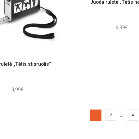
Juoda ruletė „Tėtis h
9,99
€
uletė „Tėtis stipruolis“
9,99
€
…
1
2
4