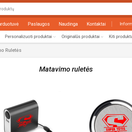
Search
input
arduotuvė
Paslaugos
Naudinga
Kontaktai
Inform
Personalizuoti produktai
Originalūs produktai
Kiti produkt
o Ruletės
Matavimo ruletės