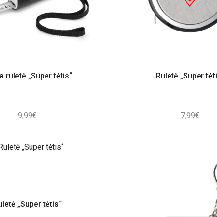
 ruletė „Super tėtis“
Ruletė „Super tėt
9,99
€
7,99
€
letė „Super tėtis“