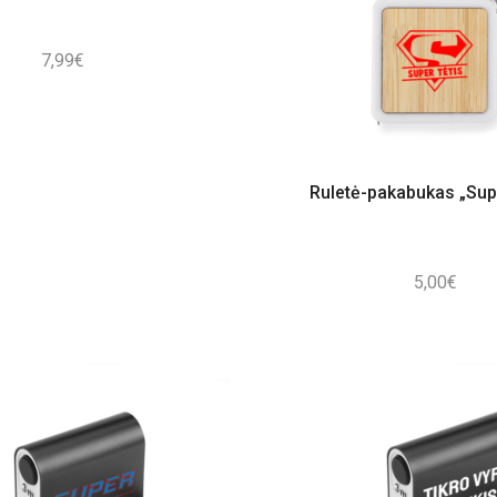
7,99
€
Ruletė-pakabukas „Supe
5,00
€