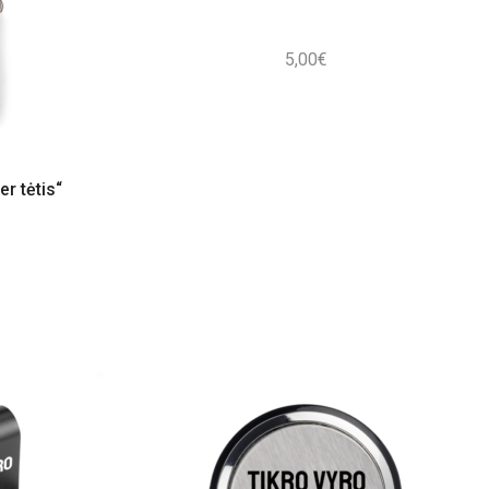
5,00
€
r tėtis“