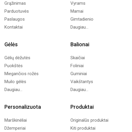
Grąžinimas
Vyrams
Parduotuvės
Mamai
Paslaugos
Gimtadienio
Kontaktai
Daugiau...
Gėlės
Balionai
Gėlių dėžutės
Skaičiai
Puokštės
Foliniai
Miegančios rožės
Guminiai
Muilo gėlės
Vaikštantys
Daugiau...
Daugiau...
Personalizuota
Produktai
Marškinėliai
Originalūs produktai
Džemperiai
Kiti produktai