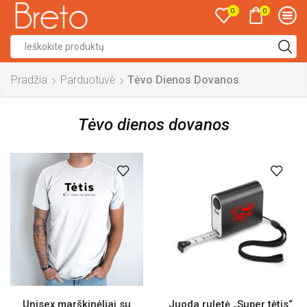
0
0
Search
input
Pradžia
Parduotuvė
Tėvo Dienos Dovanos
Tėvo dienos dovanos
Unisex marškinėliai su
Juoda ruletė „Super tėtis“