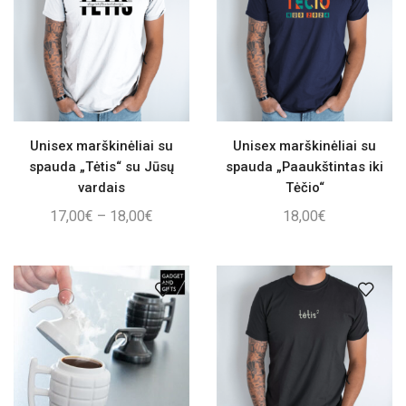
Unisex marškinėliai su
Unisex marškinėliai su
spauda „Tėtis“ su Jūsų
spauda „Paaukštintas iki
vardais
Tėčio“
Price
17,00
€
–
18,00
€
18,00
€
range:
17,00€
through
18,00€