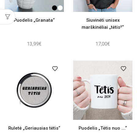
Puodelis „Granata“
Siuvinėti unisex
marškinėliai „tėtis²“
13,99
€
17,00
€
Ruletė „Geriausias tėtis“
Puodelis „Tėtis nuo ….“