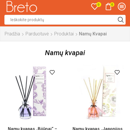
0
0
Search
input
Pradžia
Parduotuvė
Produktai
Namų Kvapai
Namų kvapai
Namų kvapas „Bijūnai“ –
Namų kvapas „Japonijos