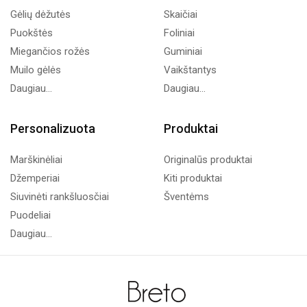
Gėlių dėžutės
Skaičiai
Puokštės
Foliniai
Miegančios rožės
Guminiai
Muilo gėlės
Vaikštantys
Daugiau...
Daugiau...
Personalizuota
Produktai
Marškinėliai
Originalūs produktai
Džemperiai
Kiti produktai
Siuvinėti rankšluosčiai
Šventėms
Puodeliai
Daugiau...