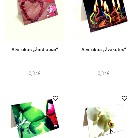
Atvirukas „Žiedlapiai“
Atvirukas „Žvakutės“
0,34
€
0,34
€