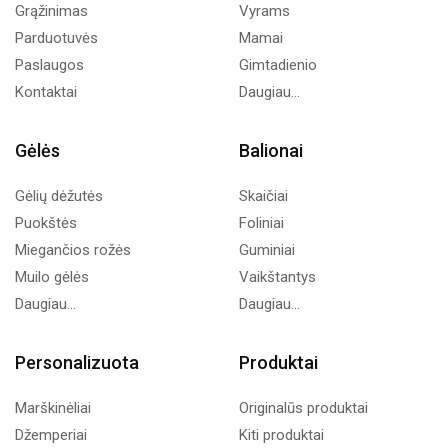
Grąžinimas
Vyrams
Parduotuvės
Mamai
Paslaugos
Gimtadienio
Kontaktai
Daugiau...
Gėlės
Balionai
Gėlių dėžutės
Skaičiai
Puokštės
Foliniai
Miegančios rožės
Guminiai
Muilo gėlės
Vaikštantys
Daugiau...
Daugiau...
Personalizuota
Produktai
Marškinėliai
Originalūs produktai
Džemperiai
Kiti produktai