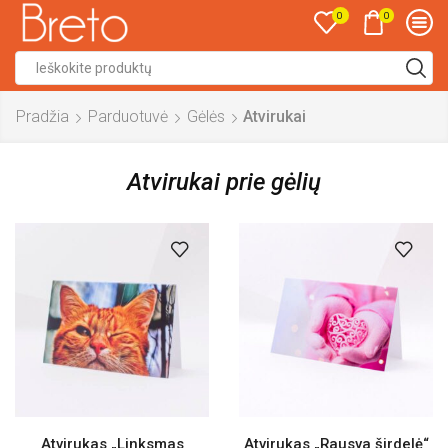
0
0
Search
input
Pradžia
Parduotuvė
Gėlės
Atvirukai
Atvirukai prie gėlių
Atvirukas „Linksmas
Atvirukas „Rausva širdelė“