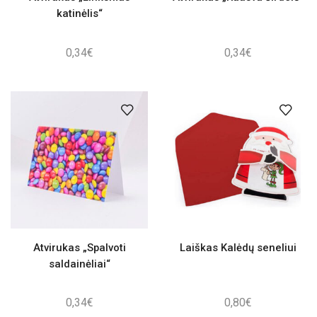
katinėlis“
0,34
€
0,34
€
Atvirukas „Spalvoti
Laiškas Kalėdų seneliui
saldainėliai“
0,34
€
0,80
€