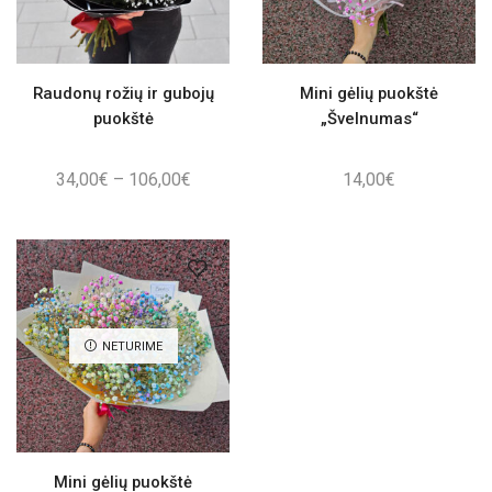
Raudonų rožių ir gubojų
Mini gėlių puokštė
puokštė
„Švelnumas“
Price
34,00
€
–
106,00
€
14,00
€
range:
34,00€
through
106,00€
NETURIME
Mini gėlių puokštė