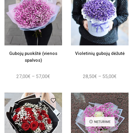
Gubojų puokštė (vienos
Violetinių gubojų dėžutė
spalvos)
Price
Price
27,00
€
–
57,00
€
28,50
€
–
55,00
€
range:
range:
27,00€
28,50€
through
through
57,00€
55,00€
NETURIME