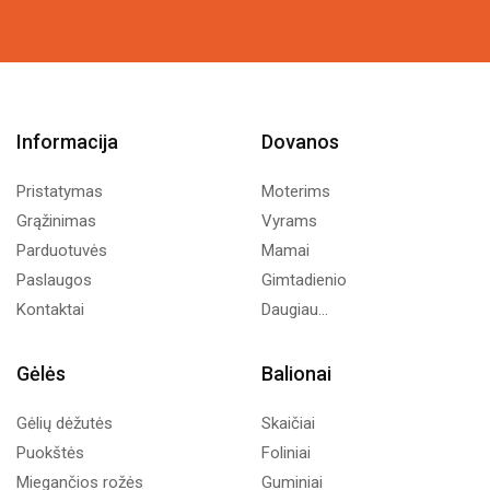
Informacija
Dovanos
Pristatymas
Moterims
Grąžinimas
Vyrams
Parduotuvės
Mamai
Paslaugos
Gimtadienio
Kontaktai
Daugiau...
Gėlės
Balionai
Gėlių dėžutės
Skaičiai
Puokštės
Foliniai
Miegančios rožės
Guminiai