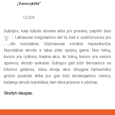
„Vaivorykštė“
12,00
€
Gubojos, kaip tobula dovana arba jos priedas, paplito šiuo
metu. Labiausiai mėgstamos dėl to, kad ir sudžiūvusios jos
atrodo nuostabiai. Dažniausiai visiškai nepasikeičia.
Nuostabiai atrodo ir labai plati spalvų gama. Nuo tokių,
kurios yra ryškios, traukia akis, iki tokių, kurios yra vienos
spalvos, atrodo unikaliai. Gubojos gali būti derinamos su
kitomis gėlėmis, tokiu atveju akis džiugina fantastiško
grožio puokštė. Arba jos gali būti dovanojamos vienos,
kadangi atrodo karališkai, tam tikra prasme ir įdomiai.
Skaityti daugiau...