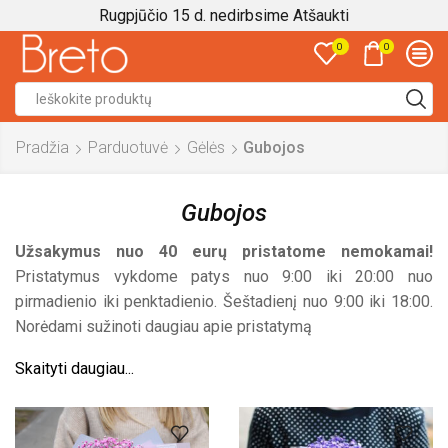
Rugpjūčio 15 d. nedirbsime
Atšaukti
0
0
Search
input
Pradžia
Parduotuvė
Gėlės
Gubojos
Gubojos
Užsakymus nuo 40 eurų pristatome nemokamai!
Pristatymus vykdome patys nuo 9:00 iki 20:00 nuo
pirmadienio iki penktadienio. Šeštadienį nuo 9:00 iki 18:00.
Norėdami sužinoti daugiau apie pristatymą
Skaityti daugiau...