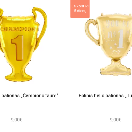
Laikosi iki
5 dienų
io balionas „Čempiono taurė“
Folinis helio balionas „Tu
9,00
€
9,00
€