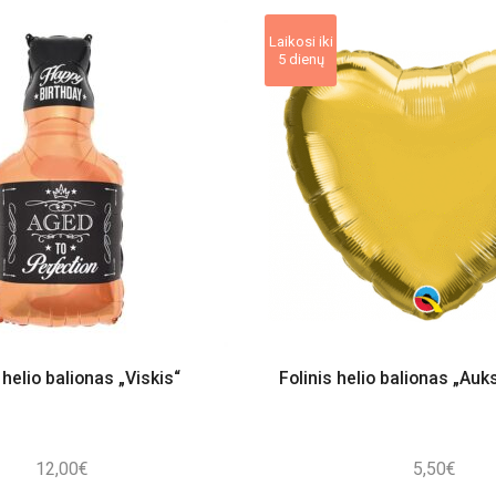
Laikosi iki
5 dienų
 helio balionas „Viskis“
Folinis helio balionas „Auks
12,00
€
5,50
€