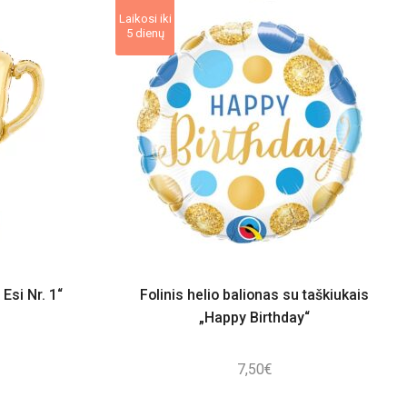
Laikosi iki
5 dienų
 Esi Nr. 1“
Folinis helio balionas su taškiukais
„Happy Birthday“
7,50
€