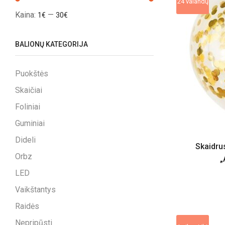
24 valandų
Kaina:
—
1€
30€
BALIONŲ KATEGORIJA
Puokštės
Skaičiai
Foliniai
Guminiai
Dideli
Skaidru
Orbz
„
LED
Vaikštantys
Raidės
Nepripūsti