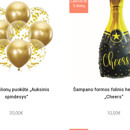
Laikosi iki
5 dienų
alionų puokštė „Auksinis
Šampano formos folinis he
spindesys”
„Cheers“
30,00
€
10,00
€