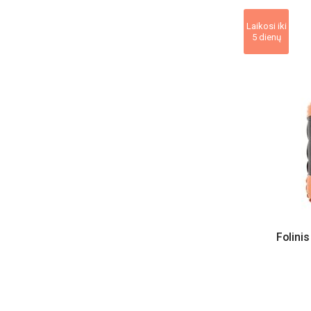
Laikosi iki
5 dienų
Folinis