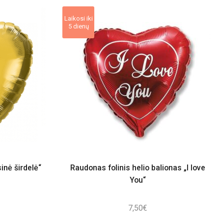
Laikosi iki
5 dienų
inė širdelė“
Raudonas folinis helio balionas „I love
You“
7,50
€