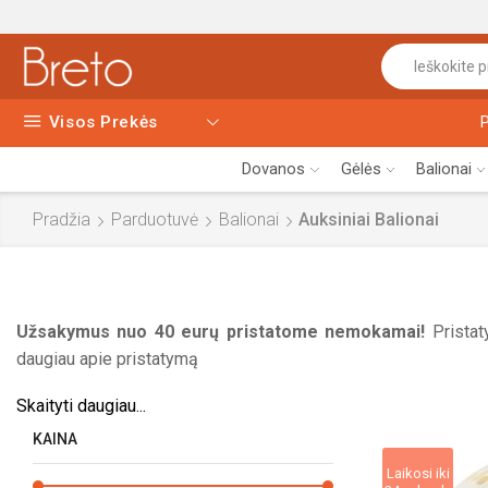
Visos Prekės
Dovanos
Gėlės
Balionai
Pradžia
Parduotuvė
Balionai
Auksiniai Balionai
Užsakymus nuo 40 eurų pristatome nemokamai!
Pristat
daugiau apie pristatymą
Skaityti daugiau...
KAINA
Laikosi iki