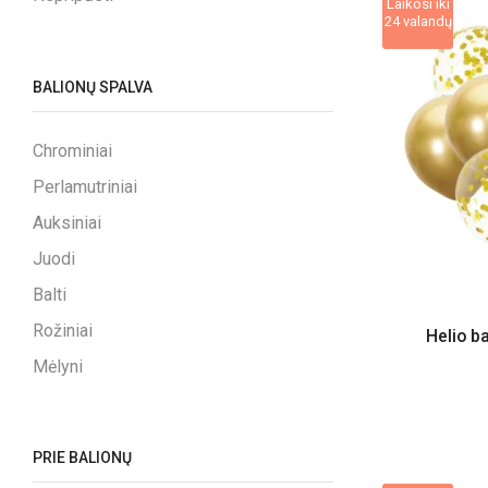
Laikosi iki
24 valandų
BALIONŲ SPALVA
Chrominiai
Perlamutriniai
Auksiniai
Juodi
Balti
Rožiniai
Helio b
Mėlyni
PRIE BALIONŲ