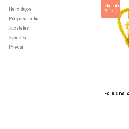
Laikosi iki
Helio dujos
5 dienų
Pildymas heliu
Juostelės
Svareliai
Priedai
Folinis hel