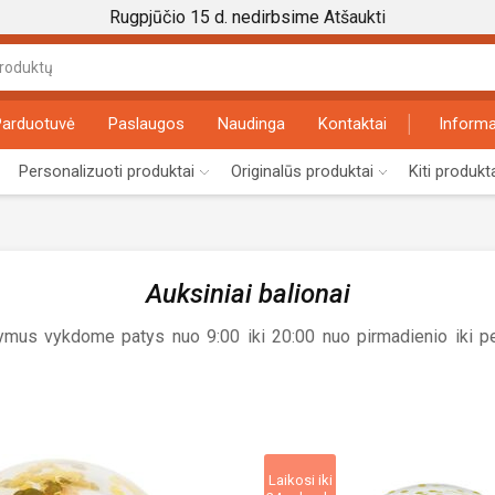
Rugpjūčio 15 d. nedirbsime
Atšaukti
Search
input
Parduotuvė
Paslaugos
Naudinga
Kontaktai
Informa
Personalizuoti produktai
Originalūs produktai
Kiti produkt
Auksiniai balionai
ymus vykdome patys nuo 9:00 iki 20:00 nuo pirmadienio iki pen
Laikosi iki