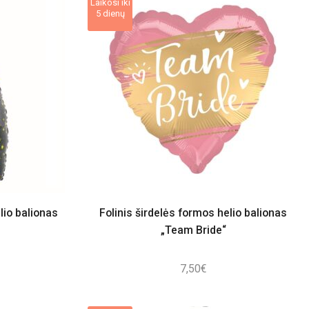
Laikosi iki
5 dienų
lio balionas
Folinis širdelės formos helio balionas
„Team Bride“
7,50
€