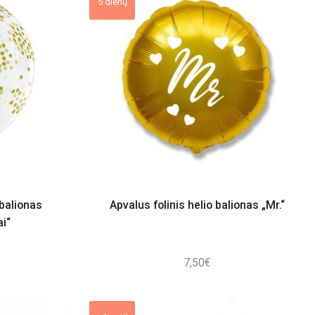
5 dienų
balionas
Apvalus folinis helio balionas „Mr.“
ai“
7,50
€