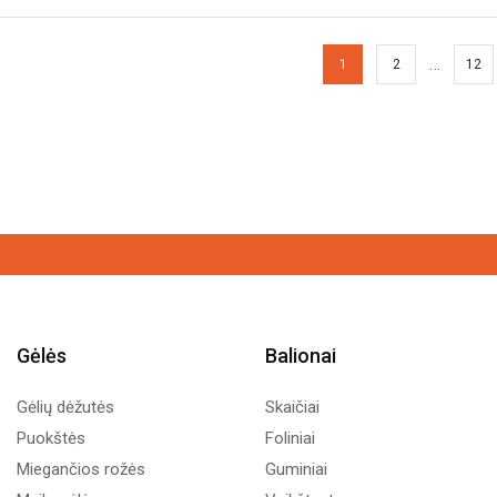
…
1
2
12
Gėlės
Balionai
Gėlių dėžutės
Skaičiai
Puokštės
Foliniai
Miegančios rožės
Guminiai