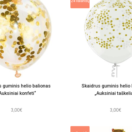
24 valandų
s guminis helio balionas
Skaidrus guminis helio 
Auksiniai konfeti“
„Auksiniai taškeli
3,00
€
3,00
€