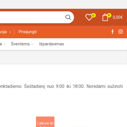
0
0
0,00
€
cija
Prisijungti
ai
Šventėms
Išpardavimas
ktadienio. Šeštadienį nuo 9:00 iki 18:00. Norėdami sužinoti
Laikosi iki