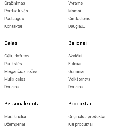
Grąžinimas
Vyrams
Parduotuvės
Mamai
Paslaugos
Gimtadienio
Kontaktai
Daugiau...
Gėlės
Balionai
Gėlių dėžutės
Skaičiai
Puokštės
Foliniai
Miegančios rožės
Guminiai
Muilo gėlės
Vaikštantys
Daugiau...
Daugiau...
Personalizuota
Produktai
Marškinėliai
Originalūs produktai
Džemperiai
Kiti produktai