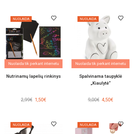
price
price
was:
is:
11,34€.
7,00€.
NUOLAIDA
NUOLAIDA
Nuolaida tik perkant internetu
Nuolaida tik perkant internetu
Nutrinamų lapelių rinkinys
Spalvinama taupyklė
„Kiaulytė“
Original
Current
Original
Current
2,99
€
1,50
€
9,00
€
4,50
€
price
price
price
price
was:
is:
was:
is:
2,99€.
1,50€.
9,00€.
4,50€.
NUOLAIDA
NUOLAIDA