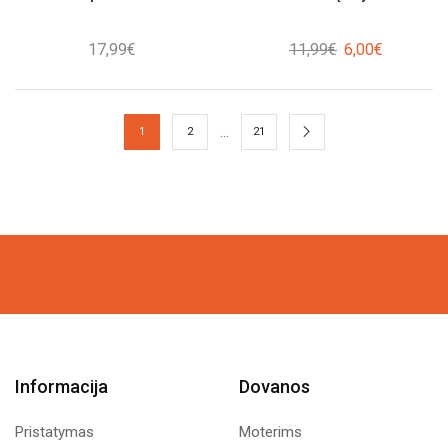
Original
Current
17,99
€
11,99
€
6,00
€
price
price
was:
is:
11,99€.
6,00€.
…
1
2
21
Informacija
Dovanos
Pristatymas
Moterims