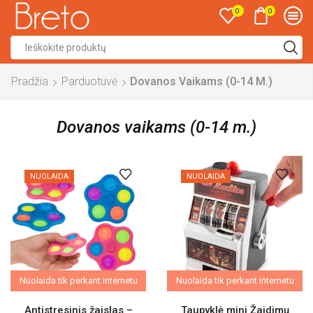
0
0
Search
input
Pradžia
Parduotuvė
Dovanos Vaikams (0-14 M.)
Dovanos vaikams (0-14 m.)
NUOLAIDA
NUOLAIDA
Nuolaida tik perkant internetu
Nuolaida tik perkant internetu
Antistresinis žaislas –
Taupyklė mini Žaidimų