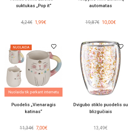
suktukas „Pop it”
automatas
Original
Current
Original
Current
4,24
€
1,99
€
19,87
€
10,00
€
price
price
price
price
was:
is:
was:
is:
4,24€.
1,99€.
19,87€.
10,00€.
NUOLAIDA
Nuolaida tik perkant internetu
Puodelis „Vienaragis
Dvigubo stiklo puodelis su
katinas“
blizgučiais
Original
Current
11,34
€
7,00
€
13,49
€