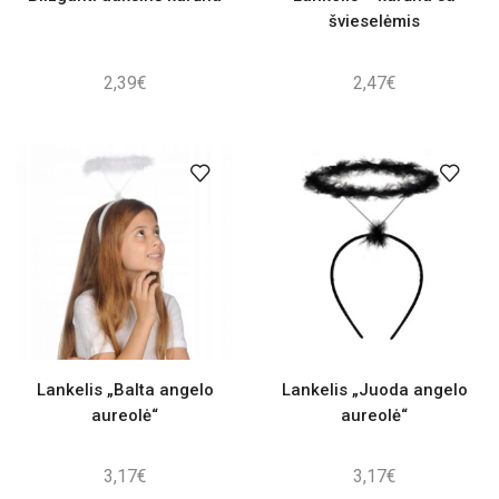
švieselėmis
2,39
€
2,47
€
Lankelis „Balta angelo
Lankelis „Juoda angelo
aureolė“
aureolė“
3,17
€
3,17
€