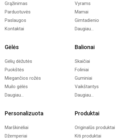
Grąžinimas
Vyrams
Parduotuvės
Mamai
Paslaugos
Gimtadienio
Kontaktai
Daugiau...
Gėlės
Balionai
Gėlių dėžutės
Skaičiai
Puokštės
Foliniai
Miegančios rožės
Guminiai
Muilo gėlės
Vaikštantys
Daugiau...
Daugiau...
Personalizuota
Produktai
Marškinėliai
Originalūs produktai
Džemperiai
Kiti produktai