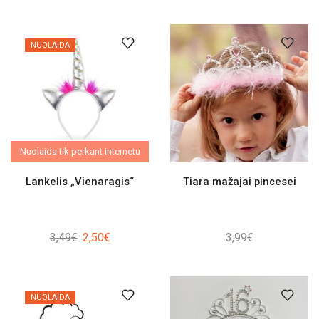
NUOLAIDA
Nuolaida tik perkant internetu
Lankelis „Vienaragis“
Tiara mažajai pincesei
Original
Current
3,49
€
2,50
€
3,99
€
price
price
was:
is:
3,49€.
2,50€.
NUOLAIDA