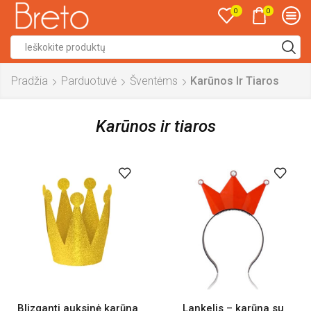
0
0
Search
input
Pradžia
Parduotuvė
Šventėms
Karūnos Ir Tiaros
Karūnos ir tiaros
Blizganti auksinė karūna
Lankelis – karūna su