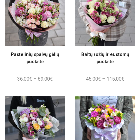
Pastelinių spalvų gėlių
Baltų rožių ir eustomų
puokštė
puokštė
Price
Price
36,00
€
–
69,00
€
45,00
€
–
115,00
€
range:
range:
36,00€
45,00€
through
throug
69,00€
115,00