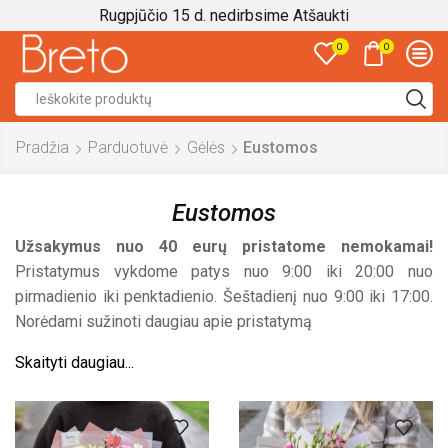
Rugpjūčio 15 d. nedirbsime
Atšaukti
0
0
Search
input
Pradžia
Parduotuvė
Gėlės
Eustomos
Eustomos
Užsakymus nuo 40 eurų pristatome nemokamai!
Pristatymus vykdome patys nuo 9:00 iki 20:00 nuo
pirmadienio iki penktadienio. Šeštadienį nuo 9:00 iki 17:00.
Norėdami sužinoti daugiau apie pristatymą
Skaityti daugiau...