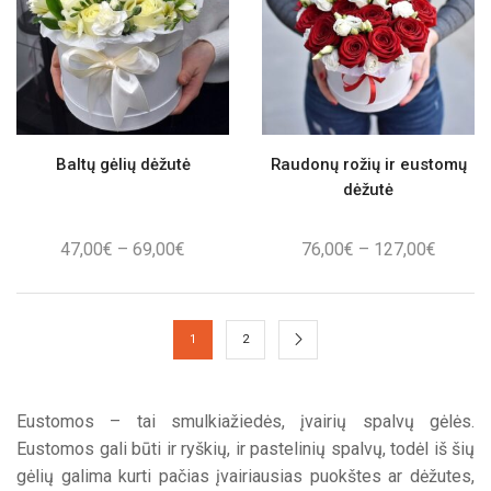
Baltų gėlių dėžutė
Raudonų rožių ir eustomų
dėžutė
Price
Price
47,00
€
–
69,00
€
76,00
€
–
127,00
€
range:
range:
47,00€
76,00€
through
throug
1
2
69,00€
127,00
Eustomos – tai smulkiažiedės, įvairių spalvų gėlės.
Eustomos gali būti ir ryškių, ir pastelinių spalvų, todėl iš šių
gėlių galima kurti pačias įvairiausias puokštes ar dėžutes,