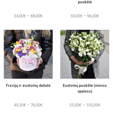
puokštė
Price
Price
34,00
€
–
68,00
€
50,00
€
–
96,00
€
range:
range:
34,00€
50,00€
through
through
68,00€
96,00€
Frezijų ir eustomų dėžutė
Eustomų puokštė (vienos
spalvos)
Price
Price
45,50
€
–
76,00
€
55,00
€
–
155,00
€
range:
range: