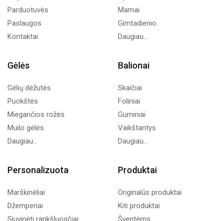
Parduotuvės
Mamai
Paslaugos
Gimtadienio
Kontaktai
Daugiau...
Gėlės
Balionai
Gėlių dėžutės
Skaičiai
Puokštės
Foliniai
Miegančios rožės
Guminiai
Muilo gėlės
Vaikštantys
Daugiau...
Daugiau...
Personalizuota
Produktai
Marškinėliai
Originalūs produktai
Džemperiai
Kiti produktai
Siuvinėti rankšluosčiai
Šventėms