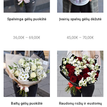
Spalvinga gėlių puokštė
Įvairių spalvų gėlių dėžutė
Price
Price
36,00
€
–
69,00
€
45,00
€
–
70,00
€
range:
range:
36,00€
45,00€
through
through
69,00€
70,00€
Baltų gėlių puokštė
Raudonų rožių ir eustomų