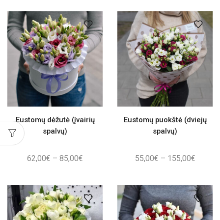
45,50€
55,00€
through
throug
76,00€
155,00
Eustomų dėžutė (įvairių
Eustomų puokštė (dviejų
spalvų)
spalvų)
Price
Price
62,00
€
–
85,00
€
55,00
€
–
155,00
€
range:
range:
62,00€
55,00€
through
throug
85,00€
155,00