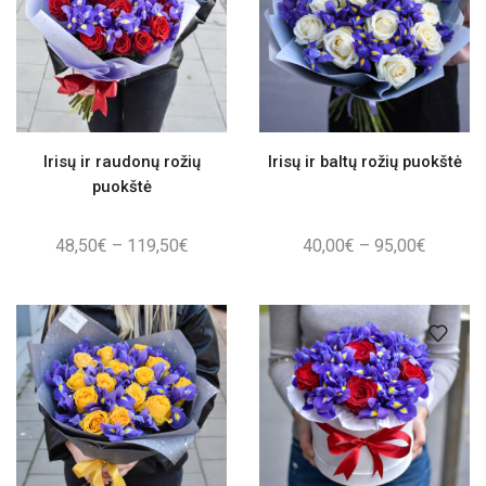
Irisų ir raudonų rožių
Irisų ir baltų rožių puokštė
puokštė
Price
Price
48,50
€
–
119,50
€
40,00
€
–
95,00
€
range:
range:
48,50€
40,00€
through
through
119,50€
95,00€