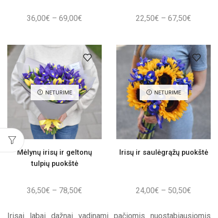
Price
Price
36,00
€
–
69,00
€
22,50
€
–
67,50
€
range:
range:
36,00€
22,50€
through
through
69,00€
67,50€
NETURIME
NETURIME
Mėlynų irisų ir geltonų
Irisų ir saulėgrąžų puokštė
tulpių puokštė
Price
Price
36,50
€
–
78,50
€
24,00
€
–
50,50
€
range:
range:
36,50€
24,00€
Irisai labai dažnai vadinami pačiomis nuostabiausiomis