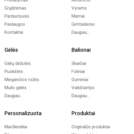
Grąžinimas
Vyrams
Parduotuvės
Mamai
Paslaugos
Gimtadienio
Kontaktai
Daugiau...
Gėlės
Balionai
Gėlių dėžutės
Skaičiai
Puokštės
Foliniai
Miegančios rožės
Guminiai
Muilo gėlės
Vaikštantys
Daugiau...
Daugiau...
Personalizuota
Produktai
Marškinėliai
Originalūs produktai