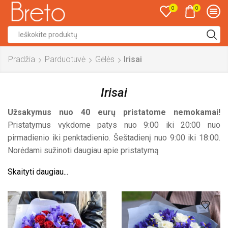
0
0
Search
input
Pradžia
Parduotuvė
Gėlės
Irisai
Irisai
Užsakymus nuo 40 eurų pristatome nemokamai!
Pristatymus vykdome patys nuo 9:00 iki 20:00 nuo
pirmadienio iki penktadienio. Šeštadienį nuo 9:00 iki 18:00.
Norėdami sužinoti daugiau apie pristatymą
Skaityti daugiau...