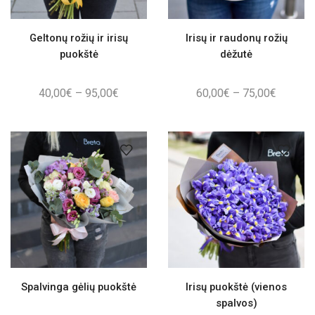
Geltonų rožių ir irisų
Irisų ir raudonų rožių
puokštė
dėžutė
Price
Price
40,00
€
–
95,00
€
60,00
€
–
75,00
€
range:
range:
40,00€
60,00€
through
through
95,00€
75,00€
Spalvinga gėlių puokštė
Irisų puokštė (vienos
spalvos)