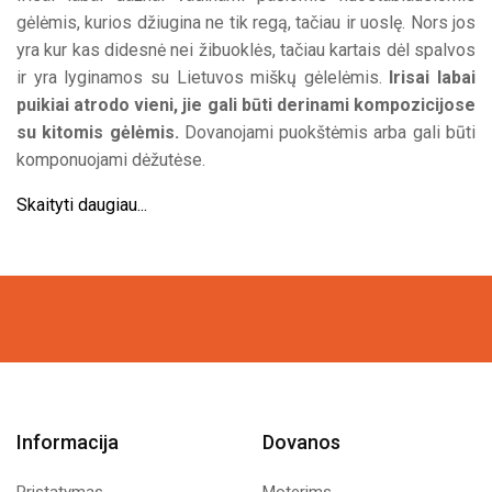
through
through
gėlėmis, kurios džiugina ne tik regą, tačiau ir uoslę. Nors jos
78,50€
50,50€
yra kur kas didesnė nei žibuoklės, tačiau kartais dėl spalvos
ir yra lyginamos su Lietuvos miškų gėlelėmis.
Irisai labai
puikiai atrodo vieni, jie gali būti derinami kompozicijose
su kitomis gėlėmis.
Dovanojami puokštėmis arba gali būti
komponuojami dėžutėse.
Skaityti daugiau...
Informacija
Dovanos
Pristatymas
Moterims