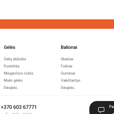
Gėlės
Balionai
Gėlių dėžutės
Skaičiai
Puokštės
Foliniai
Miegančios rožės
Guminiai
Muilo gėlės
Vaikštantys
Daugiau...
Daugiau...
+370 603 67771
Pa