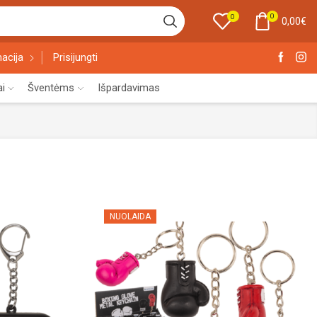
0
0
0,00
€
acija
Prisijungti
ai
Šventėms
Išpardavimas
NUOLAIDA