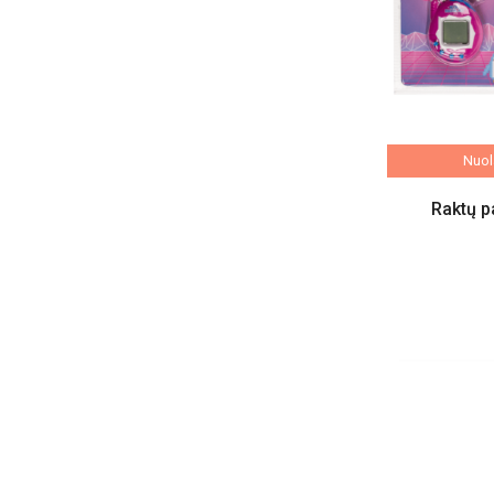
Nuola
Raktų p