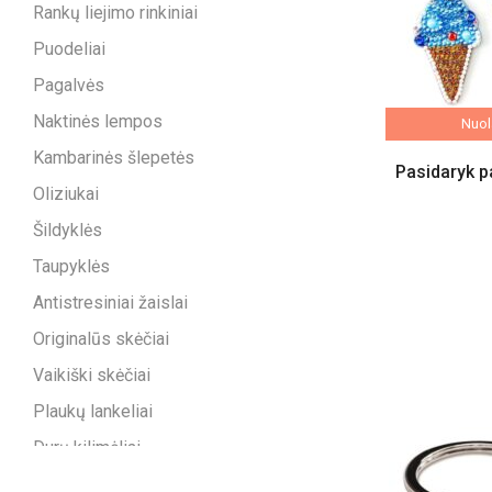
Rankų liejimo rinkiniai
Puodeliai
Pagalvės
Naktinės lempos
Nuola
Kambarinės šlepetės
Pasidaryk p
Oliziukai
Šildyklės
Taupyklės
Antistresiniai žaislai
Originalūs skėčiai
Vaikiški skėčiai
Plaukų lankeliai
Durų kilimėliai
Tualetinis popierius