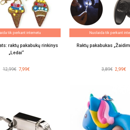
ida tik perkant internetu
Nuolaida tik perkant int
ats: raktų pakabukų rinkinys
Raktų pakabukas „Žaidimų
„Ledai“
Original
Current
Original
Cu
12,99
€
7,99
€
3,89
€
2,99
€
price
price
price
pr
was:
is:
was:
is
12,99€.
7,99€.
3,89€.
2,