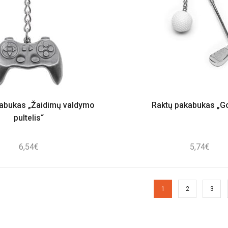
abukas „Žaidimų valdymo
Raktų pakabukas „Go
pultelis“
6,54
€
5,74
€
1
2
3