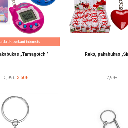
ida tik perkant internetu
akabukas „Tamagotchi”
Raktų pakabukas „Ši
Original
Current
5,99
€
3,50
€
2,99
€
price
price
was:
is:
5,99€.
3,50€.