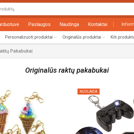
Search
input
arduotuvė
Paslaugos
Naudinga
Kontaktai
Inform
Personalizuoti produktai
Originalūs produktai
Kiti produkt
Raktų Pakabukai
Originalūs raktų pakabukai
NUOLAIDA