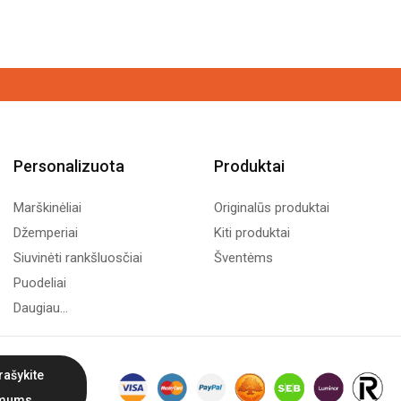
Personalizuota
Produktai
Marškinėliai
Originalūs produktai
Džemperiai
Kiti produktai
Siuvinėti rankšluosčiai
Šventėms
Puodeliai
Daugiau...
rašykite
mums