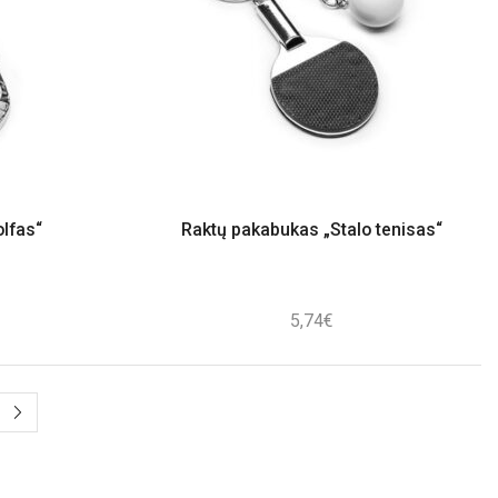
lfas“
Raktų pakabukas „Stalo tenisas“
5,74
€