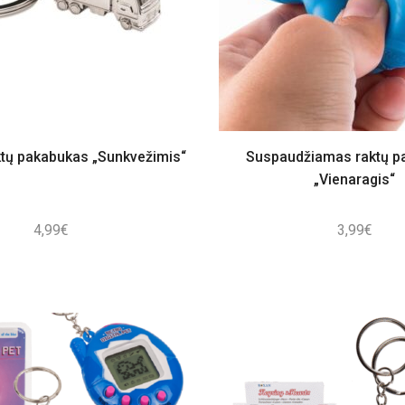
ktų pakabukas „Sunkvežimis“
Suspaudžiamas raktų p
„Vienaragis“
4,99
€
3,99
€