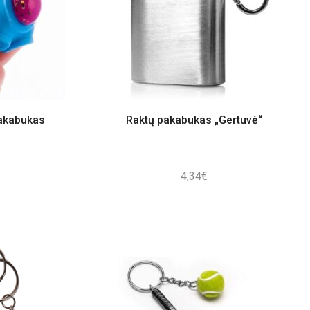
akabukas
Raktų pakabukas „Gertuvė“
4,34
€