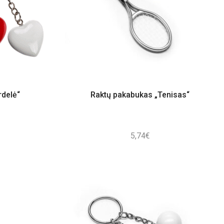
rdelė“
Raktų pakabukas „Tenisas“
5,74
€