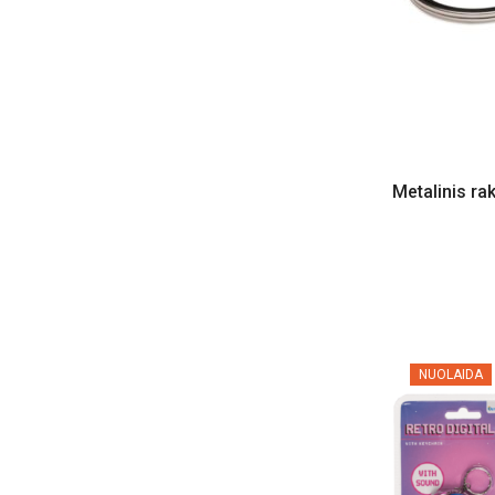
Taurės, stiklinės, stikliukai
Spragėsių aparatai
Arbatos sieteliai
Originalūs pledai
Raktų pakabukai
Metalinis ra
Tušinukai ir rašikliai
Muilo burbulai
Vandens čiužiniai
Vakarėlių žaidimai
Alaus bokštai
NUOLAIDA
Alaus šalmai