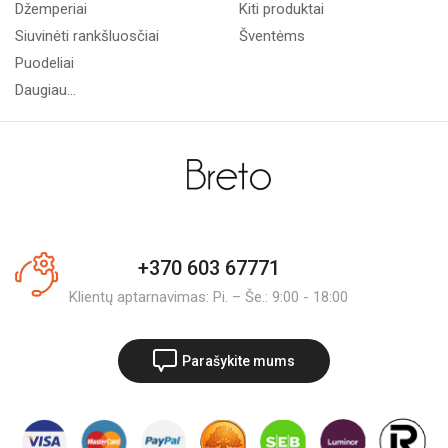
Džemperiai
Kiti produktai
Siuvinėti rankšluosčiai
Šventėms
Puodeliai
Daugiau...
+370 603 67771
Klientų aptarnavimas: Pi. – Še.: 9:00 - 18:00
Parašykite mums