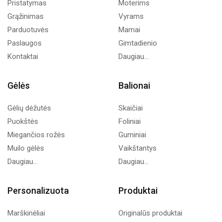
Pristatymas
Moterims
Grąžinimas
Vyrams
Parduotuvės
Mamai
Paslaugos
Gimtadienio
Kontaktai
Daugiau...
Gėlės
Balionai
Gėlių dėžutės
Skaičiai
Puokštės
Foliniai
Miegančios rožės
Guminiai
Muilo gėlės
Vaikštantys
Daugiau...
Daugiau...
Personalizuota
Produktai
Marškinėliai
Originalūs produktai