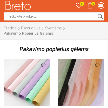
0
0
Search
input
Pradžia
Parduotuvė
Šventėms
Pakavimo Popierius Gėlėms
Pakavimo popierius gėlėms