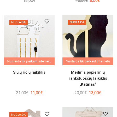
Original
Current
18,00
€
16,00
€
8,00
€
price
price
was:
is:
16,00€.
8,00€.
NUOLAIDA
NUOLAIDA
Nuolaida tik perkant internetu
Nuolaida tik perkant internetu
Siūlų ričių laikiklis
Medinis popierinių
rankšluoščių laikiklis
„Katinas“
Original
Current
Original
Current
21,00
€
11,00
€
20,00
€
13,00
€
price
price
price
price
was:
is:
was:
is:
21,00€.
11,00€.
20,00€.
13,00€.
NUOLAIDA