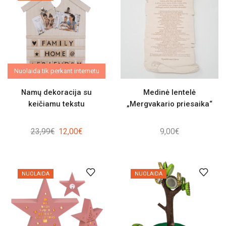
Nuolaida tik perkant internetu
Namų dekoracija su
Medinė lentelė
keičiamu tekstu
„Mergvakario priesaika“
Original
Current
23,99
€
12,00
€
9,00
€
price
price
was:
is:
23,99€.
12,00€.
NUOLAIDA
NUOLAIDA