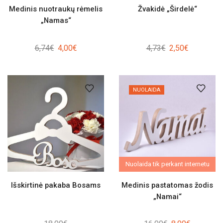
Medinis nuotraukų rėmelis
Žvakidė „Širdelė“
„Namas“
Original
Current
Original
Current
6,74
€
4,00
€
4,73
€
2,50
€
price
price
price
price
was:
is:
was:
is:
6,74€.
4,00€.
4,73€.
2,50€.
NUOLAIDA
Nuolaida tik perkant internetu
Išskirtinė pakaba Bosams
Medinis pastatomas žodis
„Namai“