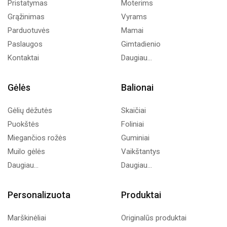
Pristatymas
Moterims
Grąžinimas
Vyrams
Parduotuvės
Mamai
Paslaugos
Gimtadienio
Kontaktai
Daugiau...
Gėlės
Balionai
Gėlių dėžutės
Skaičiai
Puokštės
Foliniai
Miegančios rožės
Guminiai
Muilo gėlės
Vaikštantys
Daugiau...
Daugiau...
Personalizuota
Produktai
Marškinėliai
Originalūs produktai