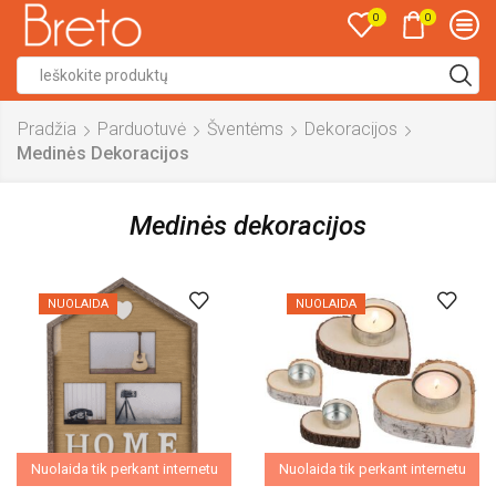
0
0
Search
input
Pradžia
Parduotuvė
Šventėms
Dekoracijos
Medinės Dekoracijos
Medinės dekoracijos
NUOLAIDA
NUOLAIDA
Nuolaida tik perkant internetu
Nuolaida tik perkant internetu