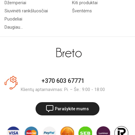
Džemperiai
Kiti produktai
Siuvinėti rankšluosčiai
Šventėms
Puodeliai
Daugiau...
+370 603 67771
Klientų aptarnavimas: Pi. – Še.: 9:00 - 18:00
Parašykite mums