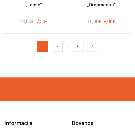
„Laimė“
„Ornamentai“
Original
Current
Original
Current
14,00
€
7,00
€
16,00
€
8,00
€
price
price
price
price
was:
is:
was:
is:
14,00€.
7,00€.
16,00€.
8,00€.
…
1
2
6
Informacija
Dovanos