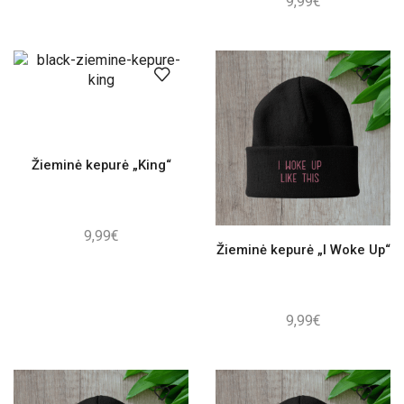
9,99
€
Žieminė kepurė „King“
9,99
€
Žieminė kepurė „I Woke Up“
9,99
€