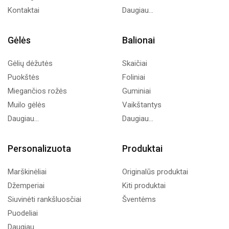
Kontaktai
Daugiau...
Gėlės
Balionai
Gėlių dėžutės
Skaičiai
Puokštės
Foliniai
Miegančios rožės
Guminiai
Muilo gėlės
Vaikštantys
Daugiau...
Daugiau...
Personalizuota
Produktai
Marškinėliai
Originalūs produktai
Džemperiai
Kiti produktai
Siuvinėti rankšluosčiai
Šventėms
Puodeliai
Daugiau...