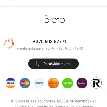
+370 603 67771
Klientų aptarnavimas: Pi. – Še.: 9:00 - 18:00
Parašykite mums
© Visos teisės saugomos. MB „GCM prekyba“; Į. k.: