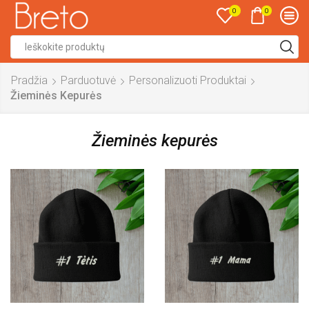
0
0
Search
input
Pradžia
Parduotuvė
Personalizuoti Produktai
Žieminės Kepurės
Žieminės kepurės