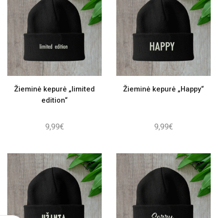
Žieminė kepurė „limited
Žieminė kepurė „Happy“
edition“
9,99
€
9,99
€