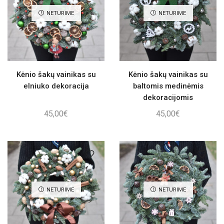
NETURIME
NETURIME
Kėnio šakų vainikas su
Kėnio šakų vainikas su
elniuko dekoracija
baltomis medinėmis
dekoracijomis
45,00
€
45,00
€
NETURIME
NETURIME