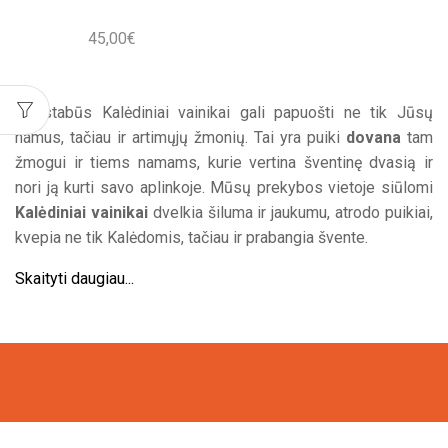
45,00
€
Nuostabūs Kalėdiniai vainikai gali papuošti ne tik Jūsų
namus, tačiau ir artimųjų žmonių. Tai yra puiki
dovana
tam
žmogui ir tiems namams, kurie vertina šventinę dvasią ir
nori ją kurti savo aplinkoje. Mūsų prekybos vietoje siūlomi
Kalėdiniai vainikai
dvelkia šiluma ir jaukumu, atrodo puikiai,
kvepia ne tik Kalėdomis, tačiau ir prabangia švente.
Skaityti daugiau...