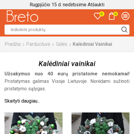
Rugpjūčio 15 d. nedirbsime
Atšaukti
0
0
Search
input
Pradžia
Parduotuvė
Gėlės
Kalėdiniai Vainikai
Kalėdiniai vainikai
Užsakymus nuo 40 eurų pristatome nemokamai!
Pristatymas galimas Visoje Lietuvoje. Norėdami sužinoti
pristatymo sąlygas.
Skaityti daugiau...