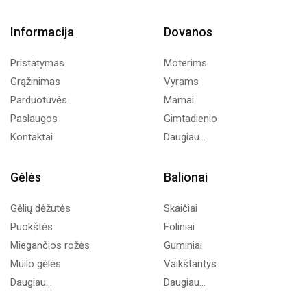
Informacija
Dovanos
Pristatymas
Moterims
Grąžinimas
Vyrams
Parduotuvės
Mamai
Paslaugos
Gimtadienio
Kontaktai
Daugiau...
Gėlės
Balionai
Gėlių dėžutės
Skaičiai
Puokštės
Foliniai
Miegančios rožės
Guminiai
Muilo gėlės
Vaikštantys
Daugiau...
Daugiau...