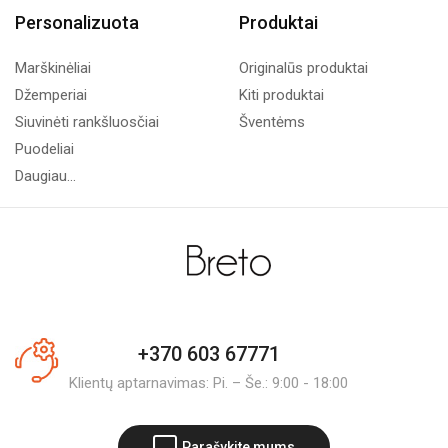
Personalizuota
Produktai
Marškinėliai
Originalūs produktai
Džemperiai
Kiti produktai
Siuvinėti rankšluosčiai
Šventėms
Puodeliai
Daugiau...
+370 603 67771
Klientų aptarnavimas: Pi. – Še.: 9:00 - 18:00
Parašykite mums