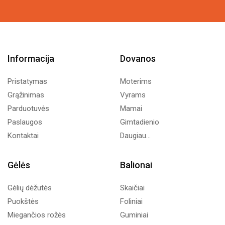
Informacija
Dovanos
Pristatymas
Moterims
Grąžinimas
Vyrams
Parduotuvės
Mamai
Paslaugos
Gimtadienio
Kontaktai
Daugiau...
Gėlės
Balionai
Gėlių dėžutės
Skaičiai
Puokštės
Foliniai
Miegančios rožės
Guminiai