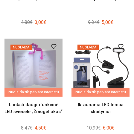
Original
Current
Original
Current
4,80
€
3,00
€
9,34
€
5,00
€
price
price
price
price
was:
is:
was:
is:
4,80€.
3,00€.
9,34€.
5,00€.
NUOLAIDA
NUOLAIDA
Nuolaida tik perkant internetu
Nuolaida tik perkant internetu
Lanksti daugiafunkcinė
Įkraunama LED lempa
LED švieselė „Žmogeliukas“
skaitymui
Original
Current
Original
Current
8,47
€
4,50
€
10,99
€
6,00
€