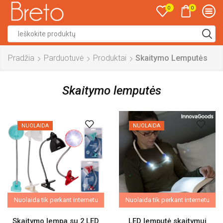
0
0
Search
input
Pradžia
Parduotuvė
Produktai
Skaitymo Lemputės
Skaitymo lemputės
NUOLAIDA
NUOLAIDA
Nuolaida tik perkant internetu
Nuolaida tik perkant internetu
Skaitymo lempa su 2 LED
LED lemputė skaitymui