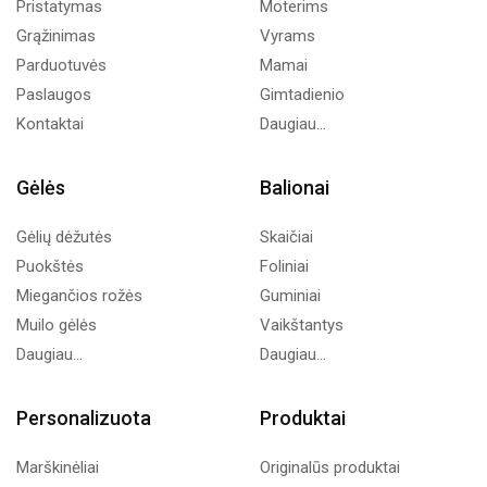
Pristatymas
Moterims
Grąžinimas
Vyrams
Parduotuvės
Mamai
Paslaugos
Gimtadienio
Kontaktai
Daugiau...
Gėlės
Balionai
Gėlių dėžutės
Skaičiai
Puokštės
Foliniai
Miegančios rožės
Guminiai
Muilo gėlės
Vaikštantys
Daugiau...
Daugiau...
Personalizuota
Produktai
Marškinėliai
Originalūs produktai