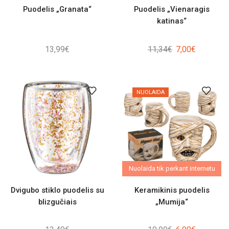
Puodelis „Granata“
Puodelis „Vienaragis
katinas“
Original
Current
13,99
€
11,34
€
7,00
€
price
price
was:
is:
11,34€.
7,00€.
NUOLAIDA
Nuolaida tik perkant internetu
Dvigubo stiklo puodelis su
Keramikinis puodelis
blizgučiais
„Mumija“