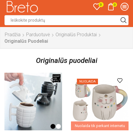
0
0
Search
input
Pradžia
Parduotuvė
Originalūs Produktai
Originalūs Puodeliai
Originalūs puodeliai
NUOLAIDA
Nuolaida tik perkant internetu