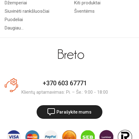
Džemperiai
Kiti produktai
Siuvinėti rankšluosčiai
Šventėms
Puodeliai
Daugiau...
+370 603 67771
Klientų aptarnavimas: Pi. – Še.: 9:00 - 18:00
Parašykite mums