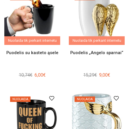
Nuolaida tik perkant internetu
Nuolaida tik perkant internetu
Puodelis su kasteto ąsele
Puodelis „Angelo sparnai“
Original
Current
Original
Current
10,74
€
6,00
€
15,29
€
9,00
€
price
price
price
price
was:
is:
was:
is:
10,74€.
6,00€.
15,29€.
9,00€.
NUOLAIDA
NUOLAIDA