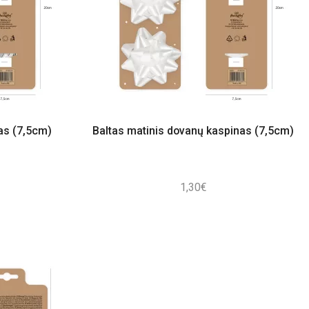
as (7,5cm)
Baltas matinis dovanų kaspinas (7,5cm)
1,30
€