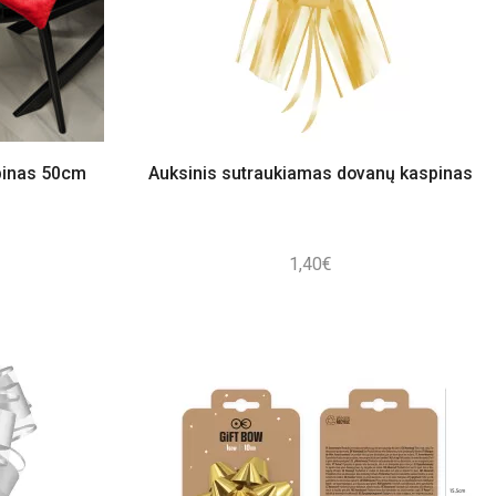
pinas 50cm
Auksinis sutraukiamas dovanų kaspinas
1,40
€