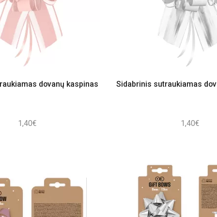
raukiamas dovanų kaspinas
Sidabrinis sutraukiamas do
1,40
€
1,40
€