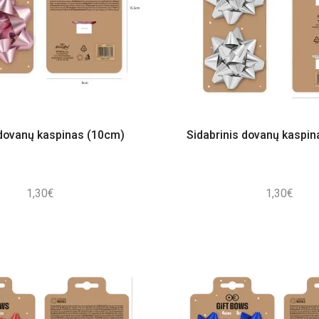
 dovanų kaspinas (10cm)
Sidabrinis dovanų kaspin
1,30
€
1,30
€