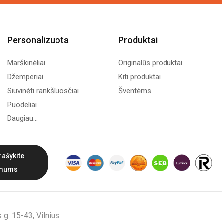
Personalizuota
Produktai
Marškinėliai
Originalūs produktai
Džemperiai
Kiti produktai
Siuvinėti rankšluosčiai
Šventėms
Puodeliai
Daugiau...
rašykite
mums
g. 15-43, Vilnius