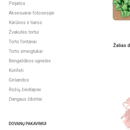
Pinjatos
Aksesuarai fotosesijai
Karūnos ir tiaros
Žvakutės tortui
Torto fontanai
Žalias 
Torto smeigtukai
Bengališkos ugnelės
Konfeti
Girliandos
Rožių žiedlapiai
Dangaus žibintai
DOVANŲ PAKAVIMUI