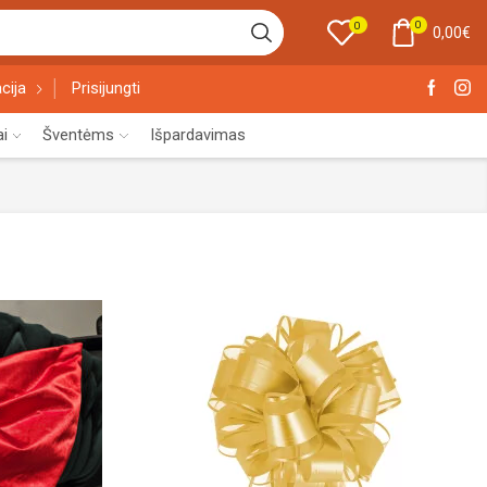
0
0
0,00
€
cija
Prisijungti
ai
Šventėms
Išpardavimas