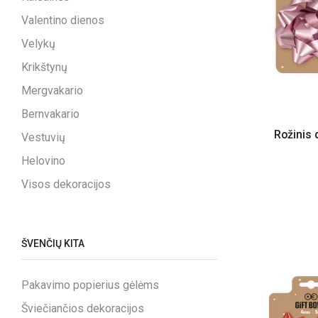
Valentino dienos
Velykų
Krikštynų
Mergvakario
Bernvakario
Rožinis
Vestuvių
Helovino
Visos dekoracijos
ŠVENČIŲ KITA
Pakavimo popierius gėlėms
Šviečiančios dekoracijos