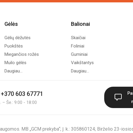
Gėlės
Balionai
Gėlių dėžutės
Skaičiai
Puokštės
Foliniai
Miegančios rožės
Guminiai
Muilo gėlės
Vaikštantys
Daugiau...
Daugiau...
+370 603 67771
Pa
 – Še.: 9:00 - 18:00
augomos. MB „GCM prekyba“; Į. k.: 305860124; Birželio 23-iosios 