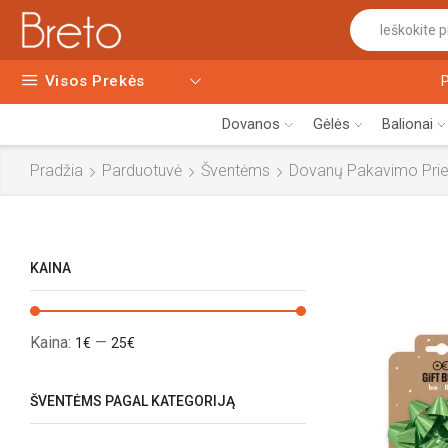
Visos Prekės
Dovanos
Gėlės
Balionai
Pradžia
Parduotuvė
Šventėms
Dovanų Pakavimo Pri
KAINA
Kaina:
—
1€
25€
ŠVENTĖMS PAGAL KATEGORIJĄ