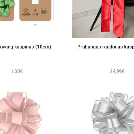
dovanų kaspinas (10cm)
Prabangus raudonas kas
1,30
€
24,99
€