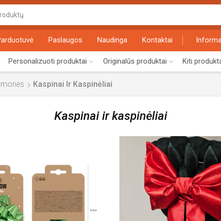
Search
input
Parduotuvė
Paslaugos
Naudinga
Kontaktai
Informa
Personalizuoti produktai
Originalūs produktai
Kiti produkt
emonės
Kaspinai Ir Kaspinėliai
Kaspinai ir kaspinėliai