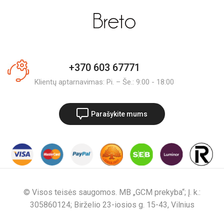
+370 603 67771
Klientų aptarnavimas: Pi. – Še.: 9:00 - 18:00
Parašykite mums
© Visos teisės saugomos. MB „GCM prekyba“; Į. k.:
305860124; Birželio 23-iosios g. 15-43, Vilnius