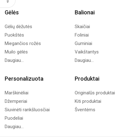
Gėlės
Balionai
Gėlių dėžutės
Skaičiai
Puokštės
Foliniai
Miegančios rožės
Guminiai
Muilo gėlės
Vaikštantys
Daugiau...
Daugiau...
Personalizuota
Produktai
Marškinėliai
Originalūs produktai
Džemperiai
Kiti produktai
Siuvinėti rankšluosčiai
Šventėms
Puodeliai
Daugiau...