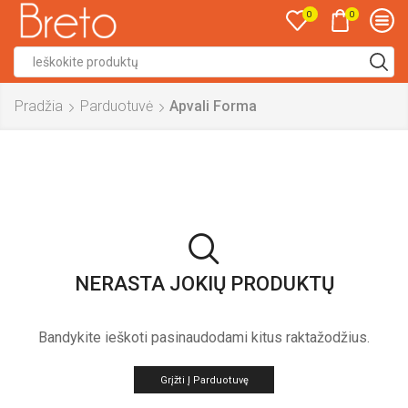
0
0
Search
input
Pradžia
Parduotuvė
Apvali Forma
NERASTA JOKIŲ PRODUKTŲ
Bandykite ieškoti pasinaudodami kitus raktažodžius.
Grįžti Į Parduotuvę