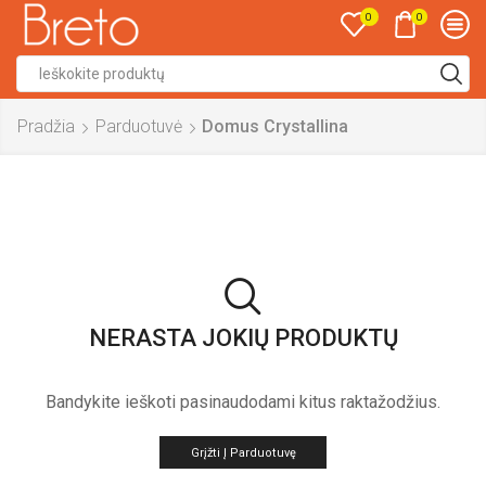
0
0
Search
input
Pradžia
Parduotuvė
Domus Crystallina
NERASTA JOKIŲ PRODUKTŲ
Bandykite ieškoti pasinaudodami kitus raktažodžius.
Grįžti Į Parduotuvę