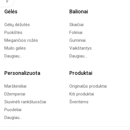
Gėlės
Balionai
Gėlių dėžutės
Skaičiai
Puokštės
Foliniai
Miegančios rožės
Guminiai
Muilo gėlės
Vaikštantys
Daugiau...
Daugiau...
Personalizuota
Produktai
Marškinėliai
Originalūs produktai
Džemperiai
Kiti produktai
Siuvinėti rankšluosčiai
Šventėms
Puodeliai
Daugiau...