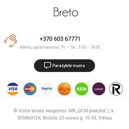
+370 603 67771
Klientų aptarnavimas: Pi. – Še.: 9:00 - 18:00
Parašykite mums
© Visos teisės saugomos. MB „GCM prekyba“; Į. k.:
305860124; Birželio 23-iosios g. 15-43, Vilnius