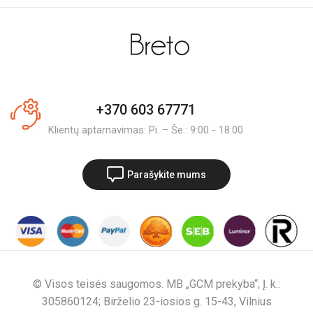
+370 603 67771
Klientų aptarnavimas: Pi. – Še.: 9:00 - 18:00
Parašykite mums
© Visos teisės saugomos. MB „GCM prekyba“; Į. k.:
305860124; Birželio 23-iosios g. 15-43, Vilnius