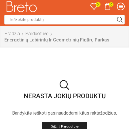
0
0
Search
input
Pradžia
Parduotuvė
Energetinių Labirintų Ir Geometrinių Figūrų Parkas
NERASTA JOKIŲ PRODUKTŲ
Bandykite ieškoti pasinaudodami kitus raktažodžius.
Grįžti Į Parduotuvę