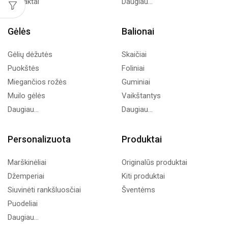
Kontaktai
Daugiau...
Gėlės
Balionai
Gėlių dėžutės
Skaičiai
Puokštės
Foliniai
Miegančios rožės
Guminiai
Muilo gėlės
Vaikštantys
Daugiau...
Daugiau...
Personalizuota
Produktai
Marškinėliai
Originalūs produktai
Džemperiai
Kiti produktai
Siuvinėti rankšluosčiai
Šventėms
Puodeliai
Daugiau...