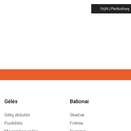
Grįžti Į Parduotuvę
Gėlės
Balionai
Gėlių dėžutės
Skaičiai
Puokštės
Foliniai