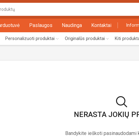
Search
input
arduotuvė
Paslaugos
Naudinga
Kontaktai
Inform
Personalizuoti produktai
Originalūs produktai
Kiti produkt
NERASTA JOKIŲ 
Bandykite ieškoti pasinaudodami k