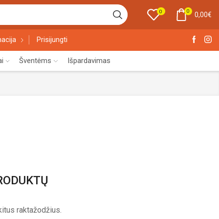
0
0
0,00
€
acija
Prisijungti
ai
Šventėms
Išpardavimas
PRODUKTŲ
itus raktažodžius.