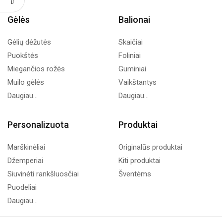
Gėlės
Balionai
Gėlių dėžutės
Skaičiai
Puokštės
Foliniai
Miegančios rožės
Guminiai
Muilo gėlės
Vaikštantys
Daugiau...
Daugiau...
Personalizuota
Produktai
Marškinėliai
Originalūs produktai
Džemperiai
Kiti produktai
Siuvinėti rankšluosčiai
Šventėms
Puodeliai
Daugiau...