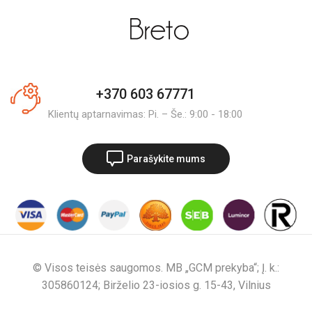
+370 603 67771
Klientų aptarnavimas: Pi. – Še.: 9:00 - 18:00
Parašykite mums
© Visos teisės saugomos. MB „GCM prekyba“; Į. k.:
305860124; Birželio 23-iosios g. 15-43, Vilnius