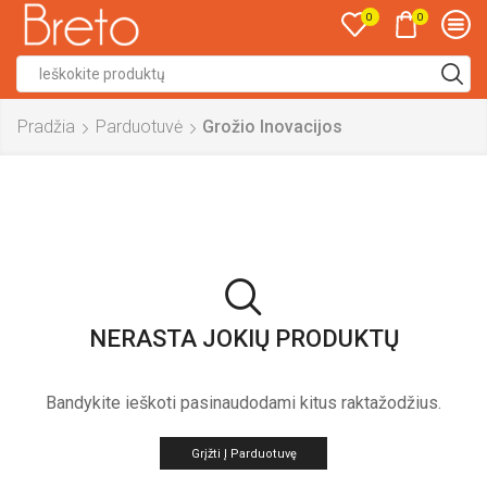
0
0
Search
input
Pradžia
Parduotuvė
Grožio Inovacijos
NERASTA JOKIŲ PRODUKTŲ
Bandykite ieškoti pasinaudodami kitus raktažodžius.
Grįžti Į Parduotuvę