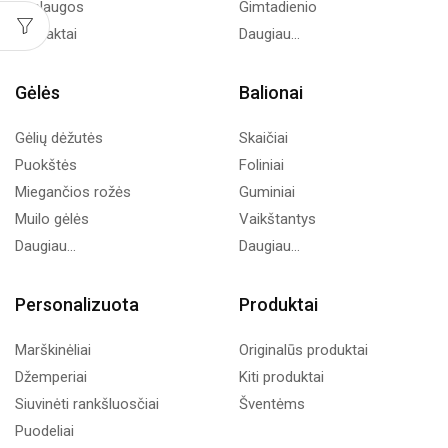
Paslaugos
Gimtadienio
Kontaktai
Daugiau...
Gėlės
Balionai
Gėlių dėžutės
Skaičiai
Puokštės
Foliniai
Miegančios rožės
Guminiai
Muilo gėlės
Vaikštantys
Daugiau...
Daugiau...
Personalizuota
Produktai
Marškinėliai
Originalūs produktai
Džemperiai
Kiti produktai
Siuvinėti rankšluosčiai
Šventėms
Puodeliai