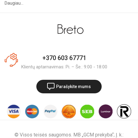
Daugiau...
+370 603 67771
Klientų aptarnavimas: Pi. – Še.: 9:00 - 18:00
Parašykite mums
© Visos teisės saugomos. MB „GCM prekyba“; Į. k.: