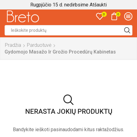
Rugpjūčio 15 d. nedirbsime
Atšaukti
0
0
Search
input
Pradžia
Parduotuvė
Gydomojo Masažo Ir Grožio Procedūrų Kabinetas
NERASTA JOKIŲ PRODUKTŲ
Bandykite ieškoti pasinaudodami kitus raktažodžius.