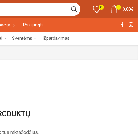
0
0
0,00
€
acija
Prisijungti
ai
Šventėms
Išpardavimas
PRODUKTŲ
itus raktažodžius.