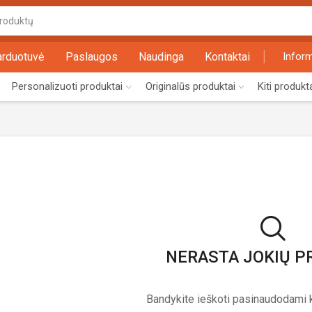
Search
input
arduotuvė
Paslaugos
Naudinga
Kontaktai
Inform
Personalizuoti produktai
Originalūs produktai
Kiti produkt
NERASTA JOKIŲ 
Bandykite ieškoti pasinaudodami k