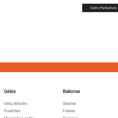
Grįžti Į Parduotuvę
Gėlės
Balionai
Gėlių dėžutės
Skaičiai
Puokštės
Foliniai