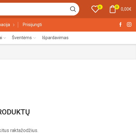
0
0
0,00
€
acija
Prisijungti
ai
Šventėms
Išpardavimas
PRODUKTŲ
itus raktažodžius.