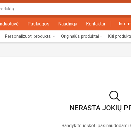
Search
input
arduotuvė
Paslaugos
Naudinga
Kontaktai
Inform
Personalizuoti produktai
Originalūs produktai
Kiti produkt
NERASTA JOKIŲ 
Bandykite ieškoti pasinaudodami k