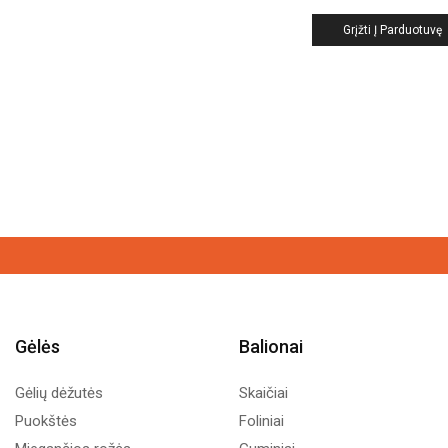
Grįžti Į Parduotuvę
Gėlės
Balionai
Gėlių dėžutės
Skaičiai
Puokštės
Foliniai