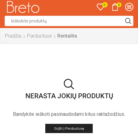
0
0
Search
input
Pradžia
Parduotuvė
Rentalita
NERASTA JOKIŲ PRODUKTŲ
Bandykite ieškoti pasinaudodami kitus raktažodžius.
Grįžti Į Parduotuvę