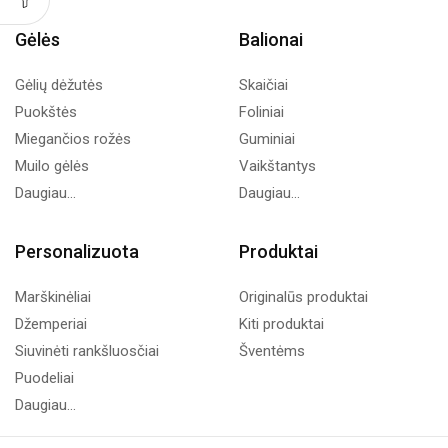
Gėlės
Balionai
Gėlių dėžutės
Skaičiai
Puokštės
Foliniai
Miegančios rožės
Guminiai
Muilo gėlės
Vaikštantys
Daugiau...
Daugiau...
Personalizuota
Produktai
Marškinėliai
Originalūs produktai
Džemperiai
Kiti produktai
Siuvinėti rankšluosčiai
Šventėms
Puodeliai
Daugiau...