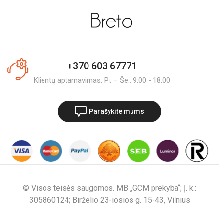
+370 603 67771
Klientų aptarnavimas: Pi. – Še.: 9:00 - 18:00
Parašykite mums
© Visos teisės saugomos. MB „GCM prekyba“; Į. k.:
305860124; Birželio 23-iosios g. 15-43, Vilnius