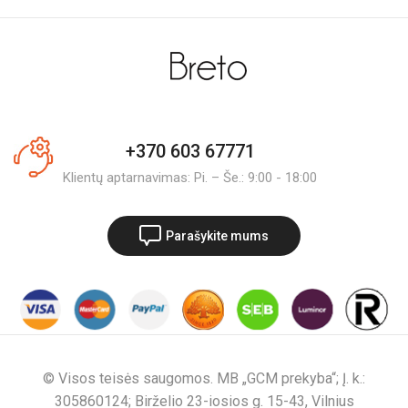
+370 603 67771
Klientų aptarnavimas: Pi. – Še.: 9:00 - 18:00
Parašykite mums
© Visos teisės saugomos. MB „GCM prekyba“; Į. k.:
305860124; Birželio 23-iosios g. 15-43, Vilnius