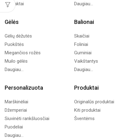
Kontaktai
Daugiau...
Gėlės
Balionai
Gėlių dėžutės
Skaičiai
Puokštės
Foliniai
Miegančios rožės
Guminiai
Muilo gėlės
Vaikštantys
Daugiau...
Daugiau...
Personalizuota
Produktai
Marškinėliai
Originalūs produktai
Džemperiai
Kiti produktai
Siuvinėti rankšluosčiai
Šventėms
Puodeliai
Daugiau...