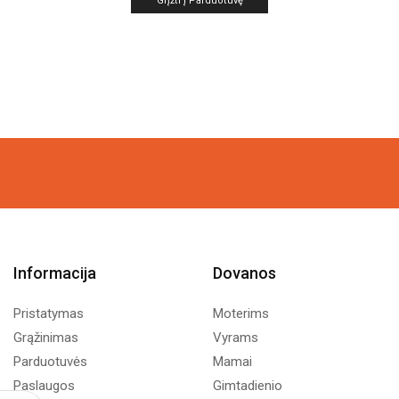
Grįžti Į Parduotuvę
Informacija
Dovanos
Pristatymas
Moterims
Grąžinimas
Vyrams
Parduotuvės
Mamai
Paslaugos
Gimtadienio