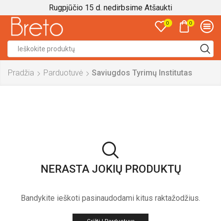
Rugpjūčio 15 d. nedirbsime
Atšaukti
0
0
Search
input
Pradžia
Parduotuvė
Saviugdos Tyrimų Institutas
NERASTA JOKIŲ PRODUKTŲ
Bandykite ieškoti pasinaudodami kitus raktažodžius.