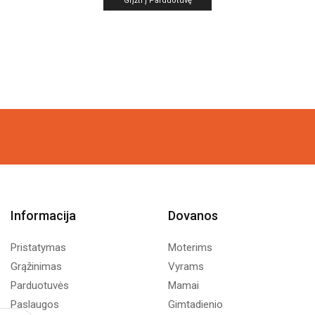
Grįžti Į Parduotuvę
Informacija
Dovanos
Pristatymas
Moterims
Grąžinimas
Vyrams
Parduotuvės
Mamai
Paslaugos
Gimtadienio