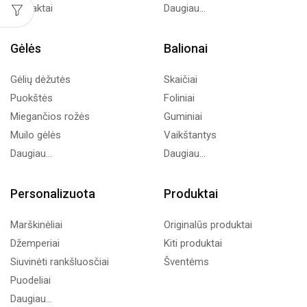
Kontaktai
Daugiau...
Gėlės
Balionai
Gėlių dėžutės
Skaičiai
Puokštės
Foliniai
Miegančios rožės
Guminiai
Muilo gėlės
Vaikštantys
Daugiau...
Daugiau...
Personalizuota
Produktai
Marškinėliai
Originalūs produktai
Džemperiai
Kiti produktai
Siuvinėti rankšluosčiai
Šventėms
Puodeliai
Daugiau...