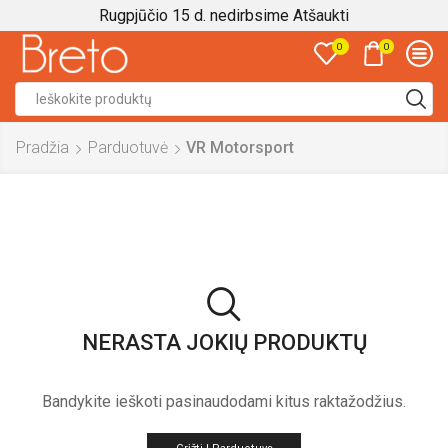
Rugpjūčio 15 d. nedirbsime
Atšaukti
0
0
Search
input
Pradžia
Parduotuvė
VR Motorsport
NERASTA JOKIŲ PRODUKTŲ
Bandykite ieškoti pasinaudodami kitus raktažodžius.