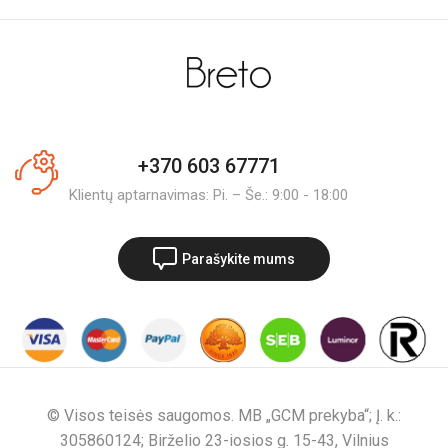
+370 603 67771
Klientų aptarnavimas: Pi. – Še.: 9:00 - 18:00
Parašykite mums
© Visos teisės saugomos. MB „GCM prekyba“; Į. k.:
305860124; Birželio 23-iosios g. 15-43, Vilnius