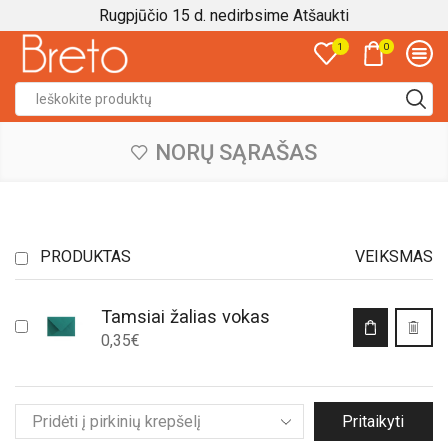
Rugpjūčio 15 d. nedirbsime
Atšaukti
0
1
Search
input
NORŲ SĄRAŠAS
PRODUKTAS
VEIKSMAS
Tamsiai žalias vokas
0,35
€
Pritaikyti