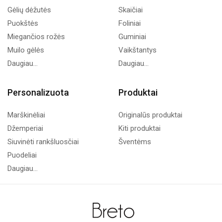
Gėlių dėžutės
Skaičiai
Puokštės
Foliniai
Miegančios rožės
Guminiai
Muilo gėlės
Vaikštantys
Daugiau...
Daugiau...
Personalizuota
Produktai
Marškinėliai
Originalūs produktai
Džemperiai
Kiti produktai
Siuvinėti rankšluosčiai
Šventėms
Puodeliai
Daugiau...