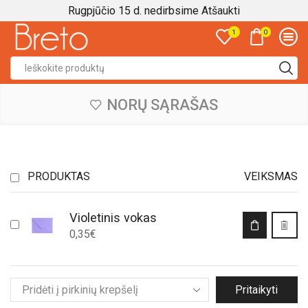
Rugpjūčio 15 d. nedirbsime
Atšaukti
0
1
Search
input
NORŲ SĄRAŠAS
PRODUKTAS
VEIKSMAS
Violetinis vokas
0,35
€
Pritaikyti