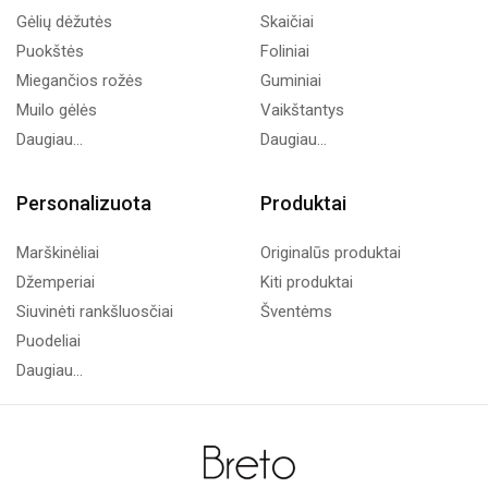
Gėlių dėžutės
Skaičiai
Puokštės
Foliniai
Miegančios rožės
Guminiai
Muilo gėlės
Vaikštantys
Daugiau...
Daugiau...
Personalizuota
Produktai
Marškinėliai
Originalūs produktai
Džemperiai
Kiti produktai
Siuvinėti rankšluosčiai
Šventėms
Puodeliai
Daugiau...