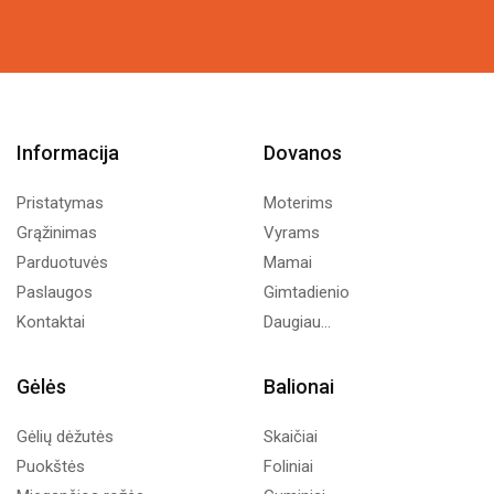
Informacija
Dovanos
Pristatymas
Moterims
Grąžinimas
Vyrams
Parduotuvės
Mamai
Paslaugos
Gimtadienio
Kontaktai
Daugiau...
Gėlės
Balionai
Gėlių dėžutės
Skaičiai
Puokštės
Foliniai