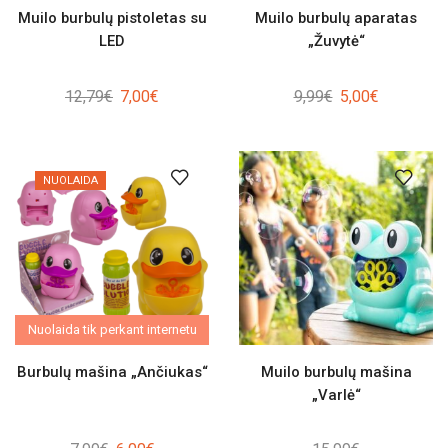
Muilo burbulų pistoletas su
Muilo burbulų aparatas
LED
„Žuvytė“
Original
Current
Original
Current
12,79
€
7,00
€
9,99
€
5,00
€
price
price
price
price
was:
is:
was:
is:
12,79€.
7,00€.
9,99€.
5,00€.
NUOLAIDA
Nuolaida tik perkant internetu
Burbulų mašina „Ančiukas“
Muilo burbulų mašina
„Varlė“