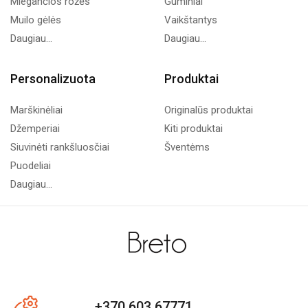
Miegančios rožės
Guminiai
Muilo gėlės
Vaikštantys
Daugiau...
Daugiau...
Personalizuota
Produktai
Marškinėliai
Originalūs produktai
Džemperiai
Kiti produktai
Siuvinėti rankšluosčiai
Šventėms
Puodeliai
Daugiau...
+370 603 67771