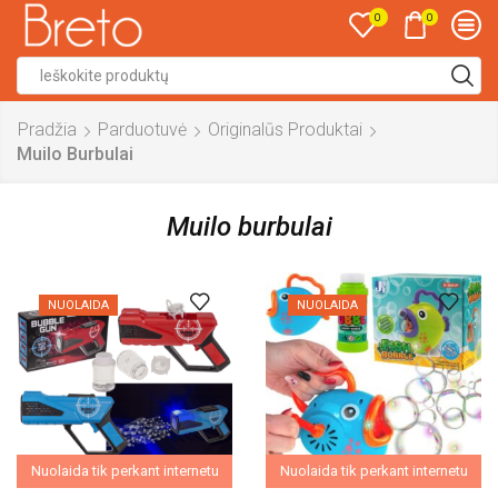
0
0
Search
input
Pradžia
Parduotuvė
Originalūs Produktai
Muilo Burbulai
Muilo burbulai
NUOLAIDA
NUOLAIDA
Nuolaida tik perkant internetu
Nuolaida tik perkant internetu