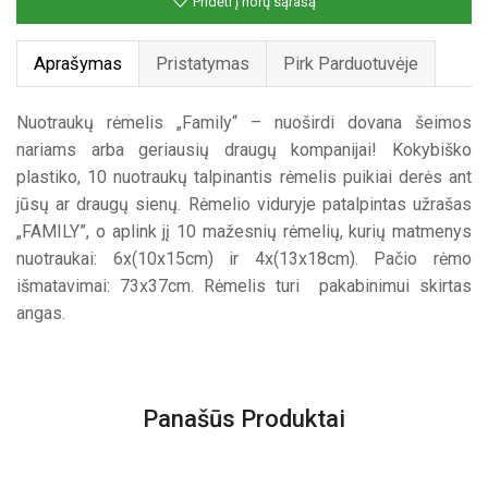
Pridėti į norų sąrašą
Aprašymas
Pristatymas
Pirk Parduotuvėje
Nuotraukų rėmelis „Family“ – nuoširdi dovana šeimos
nariams arba geriausių draugų kompanijai! Kokybiško
plastiko, 10 nuotraukų talpinantis rėmelis puikiai derės ant
jūsų ar draugų sienų. Rėmelio viduryje patalpintas užrašas
„FAMILY”, o aplink jį 10 mažesnių rėmelių, kurių matmenys
nuotraukai: 6x(10x15cm) ir 4x(13x18cm). Pačio rėmo
išmatavimai: 73x37cm. Rėmelis turi pakabinimui skirtas
angas.
Panašūs Produktai