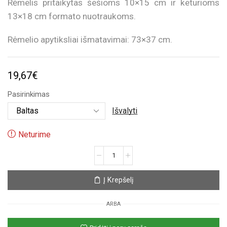
Rėmelis pritaikytas šešioms 10×15 cm ir keturioms
13×18 cm formato nuotraukoms.
Rėmelio apytiksliai išmatavimai: 73×37 cm.
19,67
€
Pasirinkimas
Išvalyti
Neturime
produkto
kiekis:
10
Į Krepšelį
nuotraukų
rėmelis
ARBA
„Family“