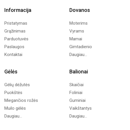
Informacija
Dovanos
Pristatymas
Moterims
Grąžinimas
Vyrams
Parduotuvės
Mamai
Paslaugos
Gimtadienio
Kontaktai
Daugiau...
Gėlės
Balionai
Gėlių dėžutės
Skaičiai
Puokštės
Foliniai
Miegančios rožės
Guminiai
Muilo gėlės
Vaikštantys
Daugiau...
Daugiau...