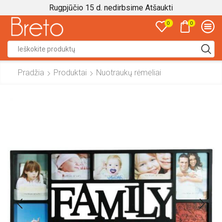
Rugpjūčio 15 d. nedirbsime
Atšaukti
0
0
Search
input
Pradžia
Produktai
Nuotraukų rėmeliai