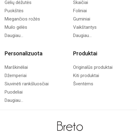
Gėlių dėžutės
Skaičiai
Puokštės
Foliniai
Miegančios rožės
Guminiai
Muilo gėlės
Vaikštantys
Daugiau...
Daugiau...
Personalizuota
Produktai
Marškinėliai
Originalūs produktai
Džemperiai
Kiti produktai
Siuvinėti rankšluosčiai
Šventėms
Puodeliai
Daugiau...