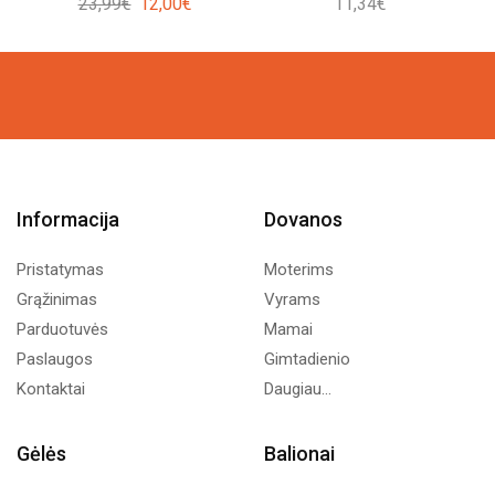
Original
Current
23,99
€
12,00
€
11,34
€
price
price
was:
is:
23,99€.
12,00€.
Informacija
Dovanos
Pristatymas
Moterims
Grąžinimas
Vyrams
Parduotuvės
Mamai
Paslaugos
Gimtadienio
Kontaktai
Daugiau...
Gėlės
Balionai