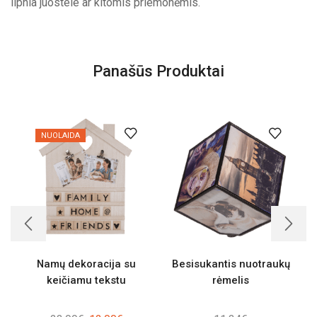
lipnia juostele ar kitomis priemonėmis.
Panašūs Produktai
NUOLAIDA
Namų dekoracija su
Besisukantis nuotraukų
keičiamu tekstu
rėmelis