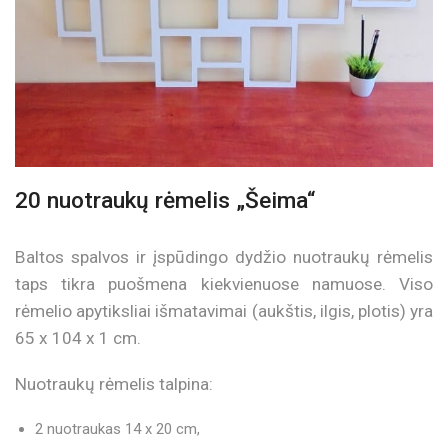
20 nuotraukų rėmelis „Šeima“
Baltos spalvos ir įspūdingo dydžio nuotraukų rėmelis
taps tikra puošmena kiekvienuose namuose. Viso
rėmelio apytiksliai išmatavimai (aukštis, ilgis, plotis) yra
65 x 104 x 1 cm.
Nuotraukų rėmelis talpina:
2 nuotraukas 14 x 20 cm,