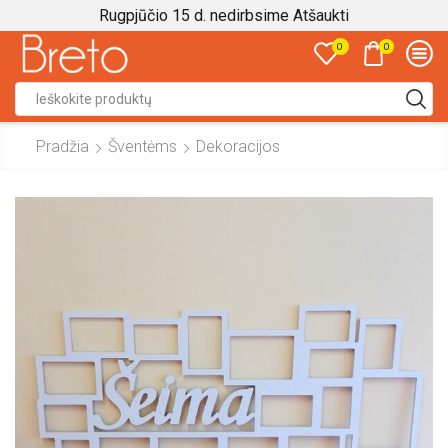
Rugpjūčio 15 d. nedirbsime
Atšaukti
0
0
Search
input
Pradžia
Šventėms
Dekoracijos