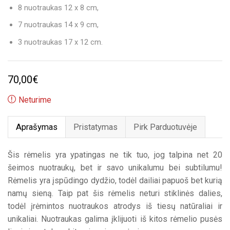
8 nuotraukas 12 x 8 cm,
7 nuotraukas 14 x 9 cm,
3 nuotraukas 17 x 12 cm.
70,00
€
Neturime
Aprašymas
Pristatymas
Pirk Parduotuvėje
Šis rėmelis yra ypatingas ne tik tuo, jog talpina net 20
šeimos nuotraukų, bet ir savo unikalumu bei subtilumu!
Rėmelis yra įspūdingo dydžio, todėl dailiai papuoš bet kurią
namų sieną. Taip pat šis rėmelis neturi stiklinės dalies,
todėl įrėmintos nuotraukos atrodys iš tiesų natūraliai ir
unikaliai. Nuotraukas galima įklijuoti iš kitos rėmelio pusės