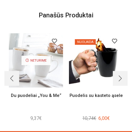
Panašūs Produktai
NUOLAIDA
NETURIME
Du puodeliai „You & Me“
Puodelis su kasteto ąsele
Original
Current
9,37
€
10,74
€
6,00
€
price
price