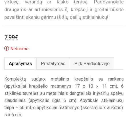
virtuvę, verandą ar lauko terasą. Padovanokite
draugams ar artimiesiems šį krepšelį ir greitai būsite
pavaišinti skaniu gėrimu iš šių dailių stiklainiukų!
7,99
€
Neturime
Aprašymas
Pristatymas
Pirk Parduotuvėje
Komplektą sudaro: metalinis krepšelis su rankena
(apytiksliai krepšelio matmenys 17 x 10 x 11 cm), 6
stiklinės taurelės su metaliniais dangteliais ir įvairių spalvų
šiaudeliais (apytikslis ilgis 6 cm). Apytikslė stiklainiukų
talpa – 60 ml, o apytiksliai matmenys (skersmuo x aukštis):
5 x 6 cm.