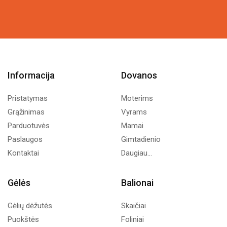
was:
is:
10,74€.
6,00€.
Informacija
Dovanos
Pristatymas
Moterims
Grąžinimas
Vyrams
Parduotuvės
Mamai
Paslaugos
Gimtadienio
Kontaktai
Daugiau...
Gėlės
Balionai
Gėlių dėžutės
Skaičiai
Puokštės
Foliniai