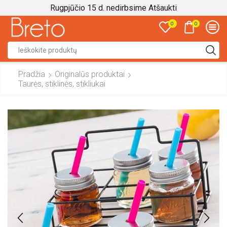
Rugpjūčio 15 d. nedirbsime
Atšaukti
0
0
Search
input
Pradžia
Originalūs produktai
Taurės, stiklinės, stikliukai