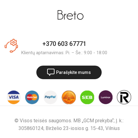
+370 603 67771
Klientų aptarnavimas: Pi. – Še.: 9:00 - 18:00
Parašykite mums
© Visos teisės saugomos. MB „GCM prekyba“; Į. k.:
305860124; Birželio 23-iosios g. 15-43, Vilnius