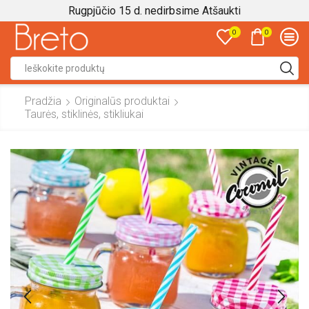
Rugpjūčio 15 d. nedirbsime
Atšaukti
0
0
Search
input
Pradžia
Originalūs produktai
Taurės, stiklinės, stikliukai