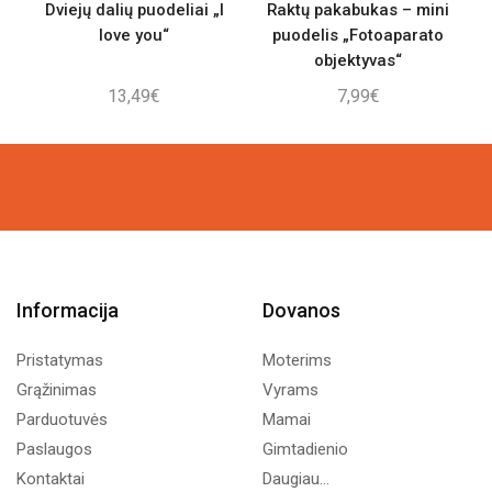
Dviejų dalių puodeliai „I
Raktų pakabukas – mini
love you“
puodelis „Fotoaparato
objektyvas“
13,49
€
7,99
€
Informacija
Dovanos
Pristatymas
Moterims
Grąžinimas
Vyrams
Parduotuvės
Mamai
Paslaugos
Gimtadienio
Kontaktai
Daugiau...