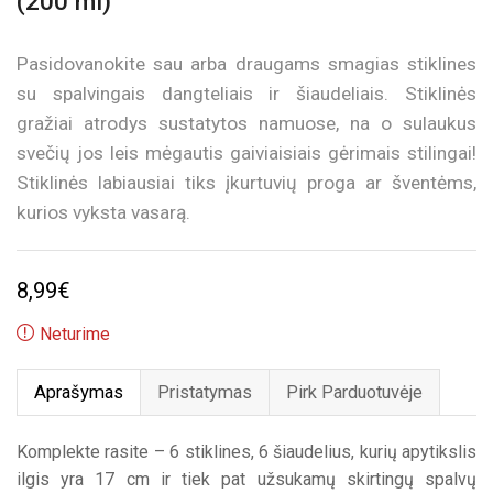
(200 ml)
Pasidovanokite sau arba draugams smagias stiklines
su spalvingais dangteliais ir šiaudeliais. Stiklinės
gražiai atrodys sustatytos namuose, na o sulaukus
svečių jos leis mėgautis gaiviaisiais gėrimais stilingai!
Stiklinės labiausiai tiks įkurtuvių proga ar šventėms,
kurios vyksta vasarą.
8,99
€
Neturime
Aprašymas
Pristatymas
Pirk Parduotuvėje
Komplekte rasite – 6 stiklines, 6 šiaudelius, kurių apytikslis
ilgis yra 17 cm ir tiek pat užsukamų skirtingų spalvų