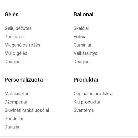
Gėlės
Balionai
Gėlių dėžutės
Skaičiai
Puokštės
Foliniai
Miegančios rožės
Guminiai
Muilo gėlės
Vaikštantys
Daugiau...
Daugiau...
Personalizuota
Produktai
Marškinėliai
Originalūs produktai
Džemperiai
Kiti produktai
Siuvinėti rankšluosčiai
Šventėms
Puodeliai
Daugiau...