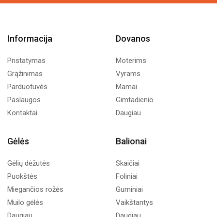
Informacija
Dovanos
Pristatymas
Moterims
Grąžinimas
Vyrams
Parduotuvės
Mamai
Paslaugos
Gimtadienio
Kontaktai
Daugiau...
Gėlės
Balionai
Gėlių dėžutės
Skaičiai
Puokštės
Foliniai
Miegančios rožės
Guminiai
Muilo gėlės
Vaikštantys
Daugiau...
Daugiau...