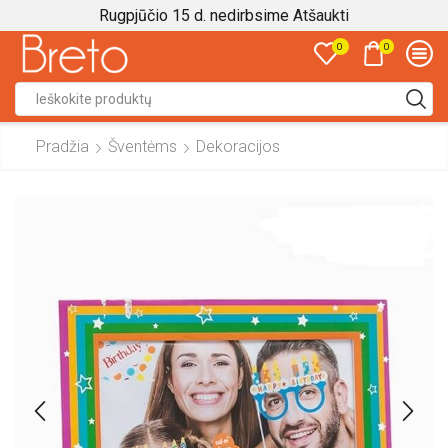
Rugpjūčio 15 d. nedirbsime
Atšaukti
0
0
Search
input
Pradžia
Šventėms
Dekoracijos