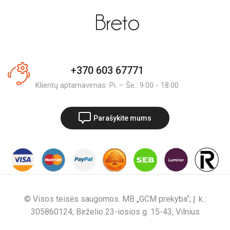
+370 603 67771
Klientų aptarnavimas: Pi. – Še.: 9:00 - 18:00
Parašykite mums
© Visos teisės saugomos. MB „GCM prekyba“; Į. k.:
305860124; Birželio 23-iosios g. 15-43, Vilnius