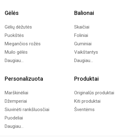
Gėlės
Balionai
Gėlių dėžutės
Skaičiai
Puokštės
Foliniai
Miegančios rožės
Guminiai
Muilo gėlės
Vaikštantys
Daugiau...
Daugiau...
Personalizuota
Produktai
Marškinėliai
Originalūs produktai
Džemperiai
Kiti produktai
Siuvinėti rankšluosčiai
Šventėms
Puodeliai
Daugiau...