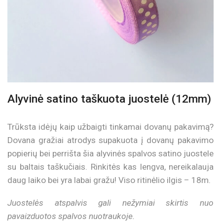
Alyvinė satino taškuota juostelė (12mm)
Trūksta idėjų kaip užbaigti tinkamai dovanų pakavimą?
Dovana gražiai atrodys supakuota į dovanų pakavimo
popierių bei perrišta šia alyvinės spalvos satino juostele
su baltais taškučiais. Rinkitės kas lengva, nereikalauja
daug laiko bei yra labai gražu! Viso ritinėlio ilgis – 18m.
Juostelės atspalvis gali nežymiai skirtis nuo
pavaizduotos spalvos nuotraukoje.