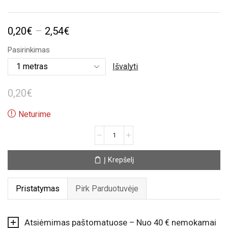
Price
0,20
€
–
2,54
€
range:
Pasirinkimas
0,20€
Išvalyti
through
0,20
€
2,54€
Neturime
produkto
kiekis:
Alyvinė
Į Krepšelį
satino
taškuota
juostelė
Pristatymas
Pirk Parduotuvėje
(12mm)
Atsiėmimas paštomatuose – Nuo 40 € nemokamai