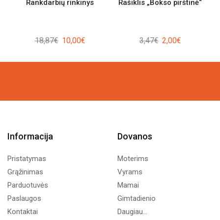
Rankdarbių rinkinys
Rašiklis „Bokso pirštinė“
Original
Current
Original
Current
18,87
€
10,00
€
3,47
€
2,00
€
price
price
price
price
was:
is:
was:
is:
18,87€.
10,00€.
3,47€.
2,00€.
Informacija
Dovanos
Pristatymas
Moterims
Grąžinimas
Vyrams
Parduotuvės
Mamai
Paslaugos
Gimtadienio
Kontaktai
Daugiau...