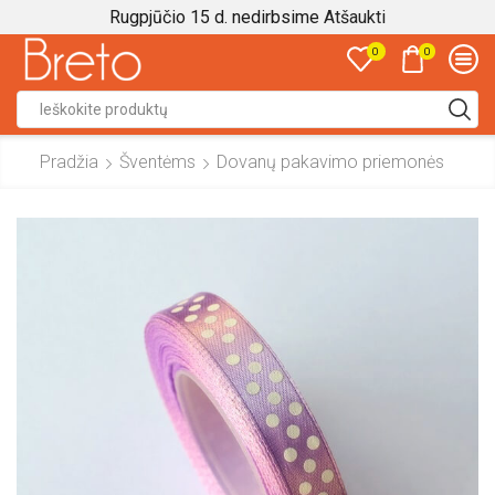
Rugpjūčio 15 d. nedirbsime
Atšaukti
0
0
Search
input
Pradžia
Šventėms
Dovanų pakavimo priemonės