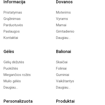
Informacija
Dovanos
Pristatymas
Moterims
Grąžinimas
Vyrams
Parduotuvės
Mamai
Paslaugos
Gimtadienio
Kontaktai
Daugiau...
Gėlės
Balionai
Gėlių dėžutės
Skaičiai
Puokštės
Foliniai
Miegančios rožės
Guminiai
Muilo gėlės
Vaikštantys
Daugiau...
Daugiau...
Personalizuota
Produktai