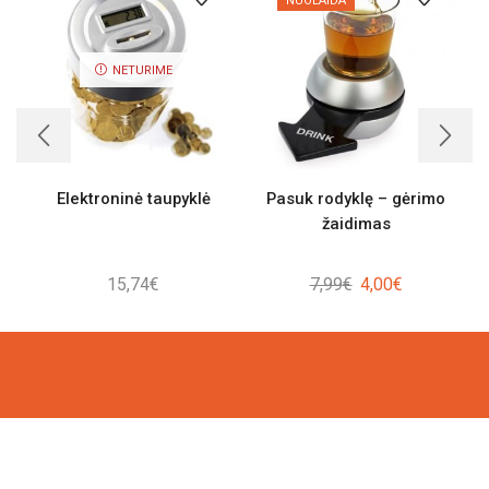
NUOLAIDA
NETURIME
Elektroninė taupyklė
Pasuk rodyklę – gėrimo
žaidimas
Original
Current
15,74
€
7,99
€
4,00
€
price
price
was:
is:
7,99€.
4,00€.