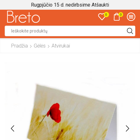
Rugpjūčio 15 d. nedirbsime
Atšaukti
0
0
Search
input
Pradžia
Gėlės
Atvirukai